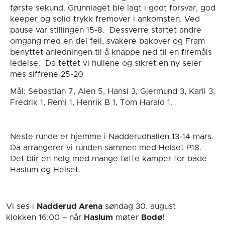
første sekund. Grunnlaget ble lagt i godt forsvar, god
keeper og solid trykk fremover i ankomsten. Ved
pause var stillingen 15-8. Dessverre startet andre
omgang med en del feil, svakere bakover og Fram
benyttet anledningen til å knappe ned til en firemåls
ledelse. Da tettet vi hullene og sikret en ny seier
mes siffrene 25-20
Mål: Sebastian 7, Alen 5, Hansi 3, Gjermund 3, Karli 3,
Fredrik 1, Remi 1, Henrik B 1, Tom Harald 1.
Neste runde er hjemme i Nadderudhallen 13-14 mars.
Da arrangerer vi runden sammen med Helset P18.
Det blir en helg med mange tøffe kamper for både
Haslum og Helset.
Vi ses i
Nadderud Arena
søndag 30. august
klokken 16:00
– når
Haslum
møter
Bodø
!