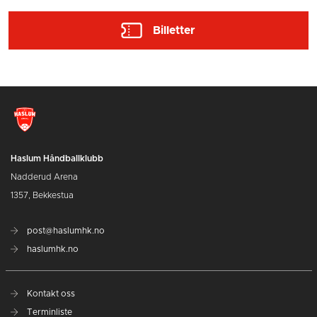
Billetter
Haslum Håndballklubb
Nadderud Arena
1357, Bekkestua
post@haslumhk.no
haslumhk.no
Kontakt oss
Terminliste