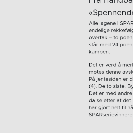
Fra Handbal
«Spennende
Alle lagene i SPAR
endelige rekkeføl
overtak – to poen
står med 24 poeng
kampen.
Det er verd å merk
møtes denne avslu
På jentesiden er 
(4). De to siste,
Det er med andre
da se etter at de
har gjort helt til
SPARserievinnere