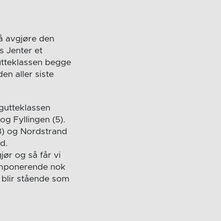
 å avgjøre den
s Jenter et
utteklassen begge
en aller siste
 gutteklassen
g Fyllingen (5).
(3) og Nordstrand
d.
ør og så får vi
 imponerende nok
t blir stående som