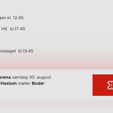
en kl. 12.45
 HK kl.17.45
elaget kl.13.45
Arena
søndag 30. august
r
Haslum
møter
Bodø
!