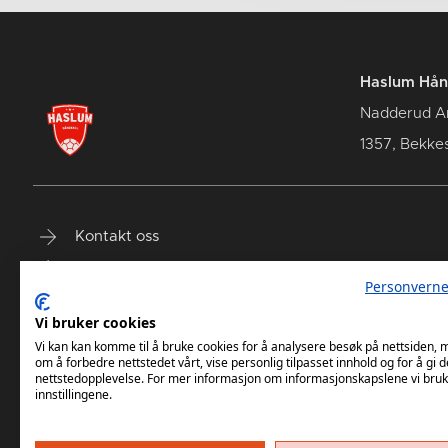
Haslum Hån
Nadderud A
1357, Bekke
Kontakt oss
Terminliste
Personverne
Billetter
Vi bruker cookies
Vi kan kan komme til å bruke cookies for å analysere besøk på nettsiden,
om å forbedre nettstedet vårt, vise personlig tilpasset innhold og for å gi d
nettstedopplevelse. For mer informasjon om informasjonskapslene vi bruk
innstillingene.