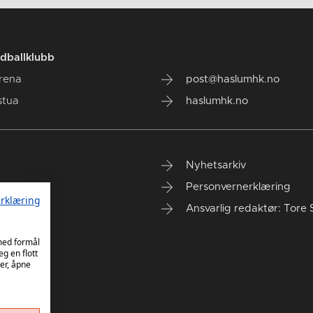
dballklubb
rena
post@haslumhk.no
stua
haslumhk.no
Nyhetsarkiv
Personvernerklæring
rklæring
Ansvarlig redaktør: Tore 
 med formål
eg en flott
er, åpne