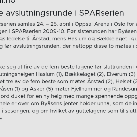
l.no
 avslutningsrunde i SPARserien
serien samles 24. – 25. april i Oppsal Arena i Oslo for
gen i SPARserien 2009-10. Før sisterunden har Byåsen
gs ledelse til Årstad, mens Haslum og Bækkelaget i g
 før avslutningsrunden, der nettopp disse to møtes i d
e seg at fire av de fem beste lagene før sluttrunden i
tningshelgen Haslum (1), Bækkelaget (2), Elverum (3) o
det tre av de fem beste som møtes Årstad (2), Helset 
 Byåsen (1) og Asker (5) møter Fjellhammer og Randesun
 ord duket for en ny helg med mange spennende oppgj
t hele er over om Byåsens jenter holder unna, som de
 nå i sesongen, og om hvilket av guttelagene som til slut
»