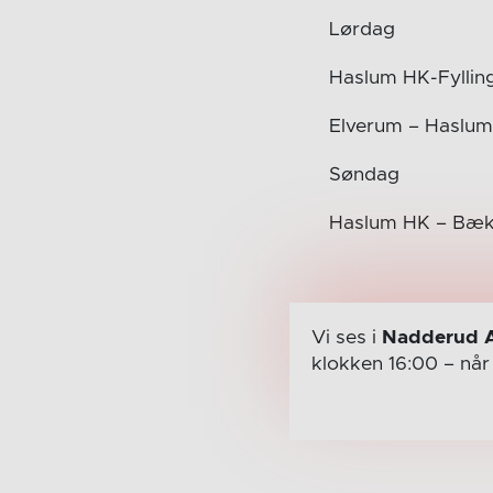
Lørdag
Haslum HK-Fylling
Elverum – Haslum
Søndag
Haslum HK – Bækk
Vi ses i
Nadderud 
klokken 16:00
– nå