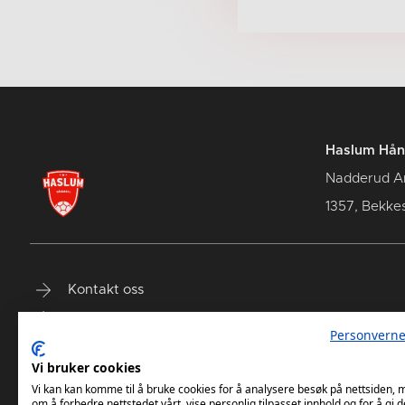
Haslum Hån
Nadderud A
1357, Bekke
Kontakt oss
Terminliste
Personverne
Billetter
Vi bruker cookies
Vi kan kan komme til å bruke cookies for å analysere besøk på nettsiden,
om å forbedre nettstedet vårt, vise personlig tilpasset innhold og for å gi d