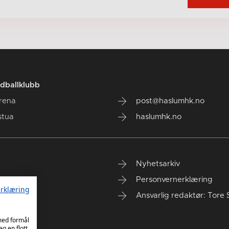
dballklubb
rena
post@haslumhk.no
stua
haslumhk.no
Nyhetsarkiv
Personvernerklæring
rklæring
Ansvarlig redaktør: Tore 
 med formål
eg en flott