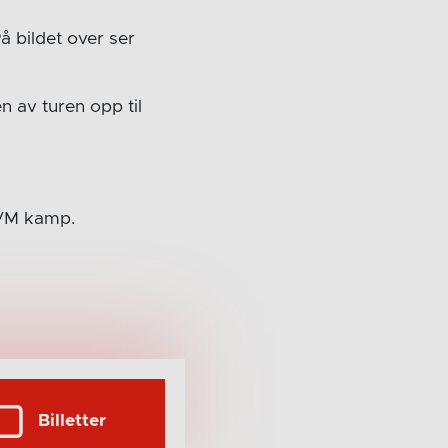
å bildet over ser
n av turen opp til
r VM kamp.
Billetter