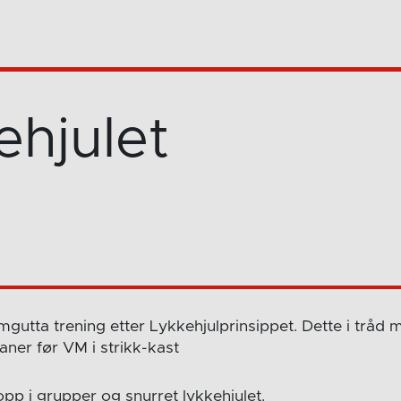
ehjulet
gutta trening etter Lykkehjulprinsippet. Dette i tråd
aner før VM i strikk-kast
 opp i grupper og snurret lykkehjulet.