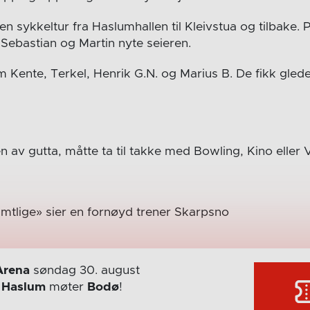
en sykkeltur fra Haslumhallen til Kleivstua og tilbake. P
 Sebastian og Martin nyte seieren.
 Kente, Terkel, Henrik G.N. og Marius B. De fikk glede
en av gutta, måtte ta til takke med Bowling, Kino elle
amtlige» sier en fornøyd trener Skarpsno
Arena
søndag 30. august
r
Haslum
møter
Bodø
!