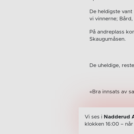
De heldigste vant 
vi vinnerne; Bård,
På andreplass kom
Skaugumåsen.
De uheldige, rest
«Bra innsats av s
Vi ses i
Nadderud 
klokken 16:00
– nå