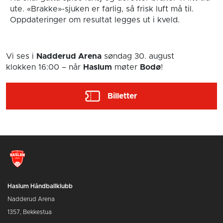
ute. «Brakke»-sjuken er farlig, så frisk luft må til.
Oppdateringer om resultat legges ut i kveld.
Vi ses i
Nadderud Arena
søndag 30. august
klokken 16:00
– når
Haslum
møter
Bodø
!
Billetter
Haslum Håndballklubb
Nadderud Arena
1357, Bekkestua