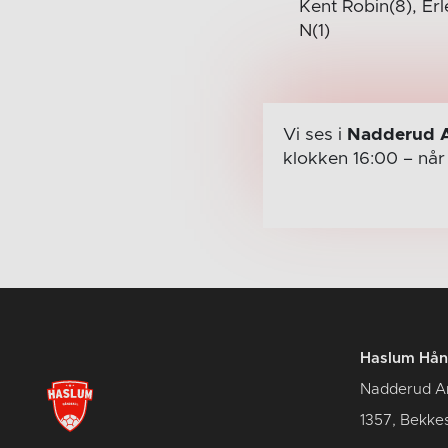
Kent Robin(8), Erl
N(1)
Vi ses i
Nadderud 
klokken 16:00
– nå
Haslum Hån
Nadderud A
1357, Bekke