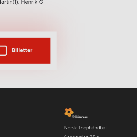
artin(1), Henrik G
Billetter
Norsk Topphåndball