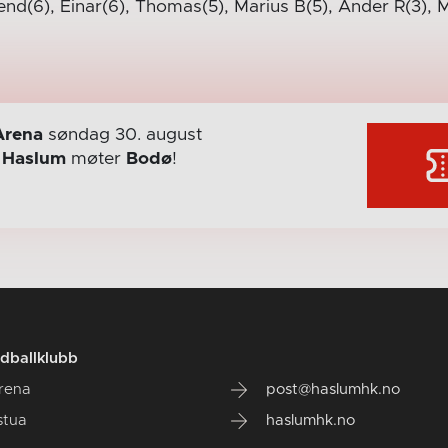
end(6), Einar(6), Thomas(5), Marius B(5), Ander R(3), M
Arena
søndag 30. august
r
Haslum
møter
Bodø
!
dballklubb
rena
post@haslumhk.no
stua
haslumhk.no