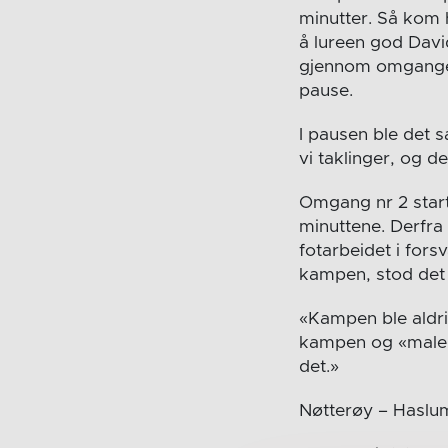
minutter. Så kom 
å lureen god Davi
gjennom omgangen,
pause.
I pausen ble det s
vi taklinger, og d
Omgang nr 2 starte
minuttene. Derfra
fotarbeidet i for
kampen, stod det 
«Kampen ble aldr
kampen og «maler» 
det.»
Nøtterøy – Haslum