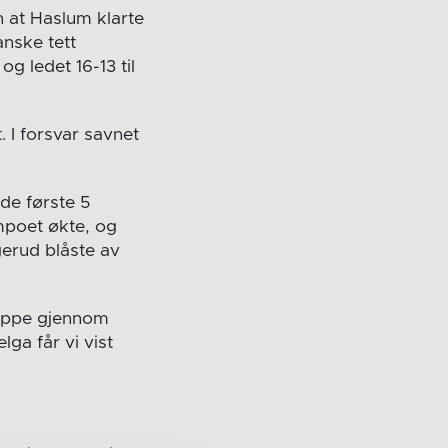
n at Haslum klarte
nske tett
g ledet 16-13 til
. I forsvar savnet
 de første 5
mpoet økte, og
gerud blåste av
 oppe gjennom
ga får vi vist