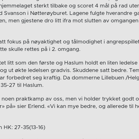
hjemmelaget sterkt tilbake og scoret 4 mål på rad ute
d Svanson i Nøtterøyburet. Lagene fulgte hverandre ga
 men gjestene dro litt ifra mot slutten av omgangen o
att fokus på nøyaktighet og tålmodighet i angrepspillet
ette skulle rettes på i 2. omgang.
t litt som den første og Haslum holdt en liten ledelse
 og ut økte ledelsen gradvis. Skuddene satt bedre. Te
svar forbedret seg kraftig. Da dommerne Lillebuen /Hel
35-27 til Haslum.
i noen praktkamp av oss, men vi holder trykket godt
på» sier Erlend. «Vi kan mye bedre, og allerede til hel
 HK: 27-35(13-16)