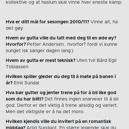
kollektive og at haslum skal vinne hver eneste kamp.
Hva er ditt mål for sesongen 2010/11?
Vinne alt, ha
det gøy
Hvem av gutta ville du tatt med deg til en øde øy?
Hvorfor?
Petter Andersen.. hvorfor? fordi vi kunne
sunget lsk sanger dagen lang:)
Hvem av gutta er mest teknisk?
Uten tvil Bård Egil
Tobiassen
Hvilken spiller gleder du deg til å møte på banen i
år?
Emil Sundal
Hva bør gutter og jenter trene på for å bli like god
som du har blitt?
Det finnes ingen snarveier til å bli
god. Derfor er det viktig å trene allsidig og variert.
Men det viktigste er å ha det moro.
Hvilken kjendis ville du invitert på en romantisk
middag?
Arild Sundgot. En større legende skal du