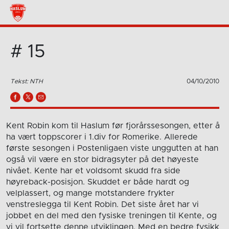
# 15
Tekst: NTH
04/10/2010
Kent Robin kom til Haslum før fjorårssesongen, etter å
ha vært toppscorer i 1.div for Romerike. Allerede
første sesongen i Postenligaen viste unggutten at han
også vil være en stor bidragsyter på det høyeste
nivået. Kente har et voldsomt skudd fra side
høyreback-posisjon. Skuddet er både hardt og
velplassert, og mange motstandere frykter
venstreslegga til Kent Robin. Det siste året har vi
jobbet en del med den fysiske treningen til Kente, og
vi vil fortsette denne utviklingen. Med en bedre fysikk