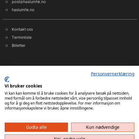
post@haslumhk.no
haslumhk.no
Kontakt oss
Terminliste
Billetter
Nyhetsarkiv
Personvernerklæring
Personvernerklæring
Ansvarlig redaktør: Tore Solberg
Vi bruker cookies
Vi kan kan komme til å bruke cookies for å analysere besøk på nettsiden,
med formål om å forbedre nettstedet vårt, vise personlig tilpasset innhold
og for å gi deg en flott nettstedopplevelse. For mer informasjon om
informasjonskapslene vi bruker, åpne innstillingene.
Godta alle
Kun nødvendige
Haslum HK har ikke ansvar for innhold på eksterne nettsider som det lenkes til. Kopiering
av materiale fra Haslum HK for bruk annet sted er ikke tillatt uten avtale.
Nei, endre valg