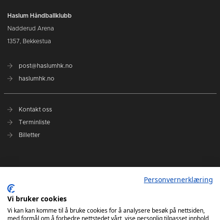
Haslum Håndballklubb
Nadderud Arena
1357, Bekkestua
post@haslumhk.no
haslumhk.no
Kontakt oss
Terminliste
Billetter
Nyhetsarkiv
Personvernerklæring
Personvernerklæring
Ansvarlig redaktør: Tore Solberg
Vi bruker cookies
Vi kan kan komme til å bruke cookies for å analysere besøk på nettsiden,
med formål om å forbedre nettstedet vårt, vise personlig tilpasset innhold