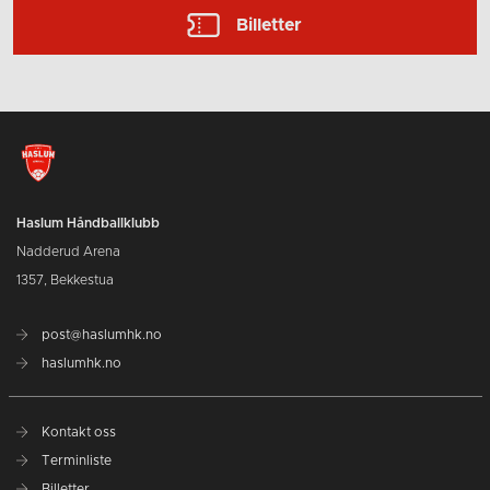
Billetter
Haslum Håndballklubb
Nadderud Arena
1357, Bekkestua
post@haslumhk.no
haslumhk.no
Kontakt oss
Terminliste
Billetter