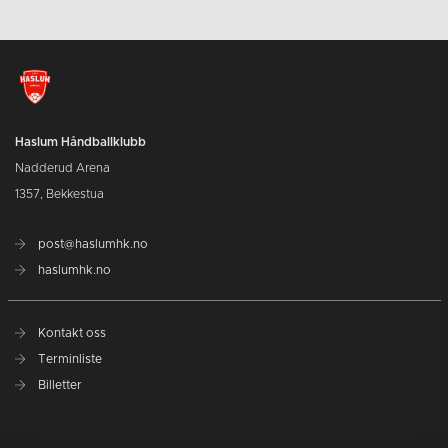
Haslum Håndballklubb
Nadderud Arena
1357, Bekkestua
post@haslumhk.no
haslumhk.no
Kontakt oss
Terminliste
Billetter