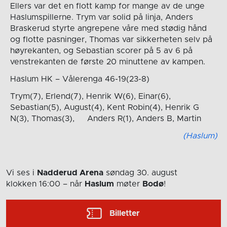
Ellers var det en flott kamp for mange av de unge
Haslumspillerne. Trym var solid på linja, Anders
Braskerud styrte angrepene våre med stødig hånd
og flotte pasninger, Thomas var sikkerheten selv på
høyrekanten, og Sebastian scorer på 5 av 6 på
venstrekanten de første 20 minuttene av kampen.
Haslum HK – Vålerenga 46-19(23-8)
Trym(7), Erlend(7), Henrik W(6), Einar(6),
Sebastian(5), August(4), Kent Robin(4), Henrik G
N(3), Thomas(3), Anders R(1), Anders B, Martin
(Haslum)
Vi ses i
Nadderud Arena
søndag 30. august
klokken 16:00
– når
Haslum
møter
Bodø
!
Billetter