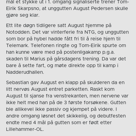
mål et stykke ut i 1. omgang signaliserte trener Tom-
Eirik Skarpsno, at unggutten August Pedersen skulle
gjøre seg klar.
Ett lite døgn tidligere satt August hjemme på
Notodden. Det var vinterferie fra NTG, og unggutten
som bor på hybel hadde fått fri til å reise hjem til
Telemark. Telefonen ringte og Tom-Eirik spurte om
han kunne være med på postenligakamp p.g.a.
skaden til Marius på gårsdagens trening. Da var det
bare å sette fart, og møte direkte opp til kamp i
Nadderudhallen.
Sebastian gav August en klapp på skulderen da en
litt nervøs August entret parketten. Raskt kom
August til sjanse fra venstrekanten, men nervene var
ikke helt med han på de 3 første forsøkene. Gutten
ble allikevel ikke passiv og kjempet på videre. I
andre omgang løsnet det skikkelig, og debutfesten
endte med 4 mål på gutten som er født etter
Lillehammer-OL.