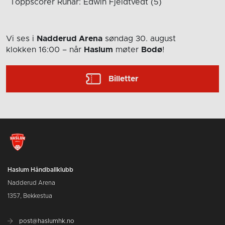
Toppscorer Runar: Edwin Fjeldtvedt (5)
Vi ses i
Nadderud Arena
søndag 30. august
klokken 16:00
– når
Haslum
møter
Bodø
!
Billetter
Haslum Håndballklubb
Nadderud Arena
1357, Bekkestua
post@haslumhk.no