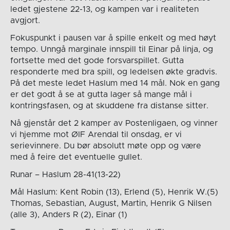
ledet gjestene 22-13, og kampen var i realiteten
avgjort.
Fokuspunkt i pausen var å spille enkelt og med høyt
tempo. Unngå marginale innspill til Einar på linja, og
fortsette med det gode forsvarspillet. Gutta
responderte med bra spill, og ledelsen økte gradvis.
På det meste ledet Haslum med 14 mål. Nok en gang
er det godt å se at gutta lager så mange mål i
kontringsfasen, og at skuddene fra distanse sitter.
Nå gjenstår det 2 kamper av Postenligaen, og vinner
vi hjemme mot ØIF Arendal til onsdag, er vi
serievinnere. Du bør absolutt møte opp og være
med å feire det eventuelle gullet.
Runar – Haslum 28-41(13-22)
Mål Haslum: Kent Robin (13), Erlend (5), Henrik W.(5)
Thomas, Sebastian, August, Martin, Henrik G Nilsen
(alle 3), Anders R (2), Einar (1)