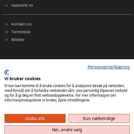
haslumhk.no
Kontakt oss
Terminliste
Billetter
Nyhetsarkiv
Personvernerklæring
Personvernerklæring
Ansvarlig redaktør: Tore Solberg
Vi bruker cookies
Vi kan kan komme til å bruke cookies for å analysere besøk på nettsiden,
med formål om å forbedre nettstedet vårt, vise personlig tilpasset innhold
og for å gi deg en flott nettstedopplevelse. For mer informasjon om
informasjonskapslene vi bruker, åpne innstillingene.
Godta alle
Kun nødvendige
Haslum HK har ikke ansvar for innhold på eksterne nettsider som det lenkes til. Kopiering
av materiale fra Haslum HK for bruk annet sted er ikke tillatt uten avtale.
Nei, endre valg