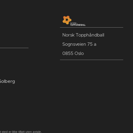
Norsk Topphåndball
Sognsveien 75 a
0855 Oslo
Solberg
ted er ikke tillatt uten avtale.