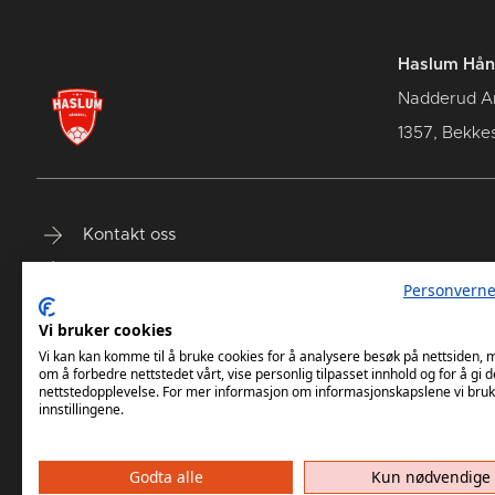
Haslum Hån
Nadderud A
1357, Bekke
Kontakt oss
Terminliste
Personverne
Billetter
Vi bruker cookies
Vi kan kan komme til å bruke cookies for å analysere besøk på nettsiden,
om å forbedre nettstedet vårt, vise personlig tilpasset innhold og for å gi d
nettstedopplevelse. For mer informasjon om informasjonskapslene vi bruk
innstillingene.
Godta alle
Kun nødvendige
Haslum HK har ikke ansvar for innh