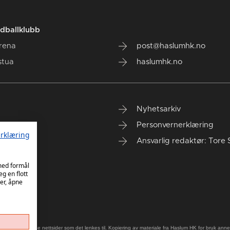
dballklubb
rena
post@haslumhk.no
stua
haslumhk.no
Nyhetsarkiv
Personvernerklæring
rklæring
Ansvarlig redaktør: Tore 
 med formål
eg en flott
er, åpne
old på eksterne nettsider som det lenkes til. Kopiering av materiale fra Haslum HK for bruk annet s