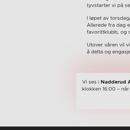
tyvstarter vi på 
I løpet av torsda
Allerede fra dag e
favorittklubb, og 
Utover våren vil v
å delta og engasj
Vi ses i
Nadderud 
klokken 16:00
– nå