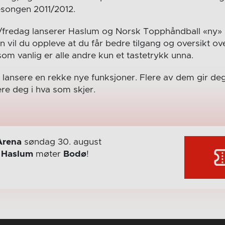
sesongen 2011/2012.
g/fredag lanserer Haslum og Norsk Topphåndball «ny» 
n vil du oppleve at du får bedre tilgang og oversikt ov
som vanlig er alle andre kun et tastetrykk unna.
i lansere en rekke nye funksjoner. Flere av dem gir deg 
ere deg i hva som skjer.
Arena
søndag 30. august
r
Haslum
møter
Bodø
!