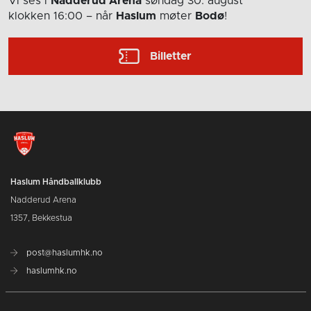
Vi ses i
Nadderud Arena
søndag 30. august
klokken 16:00
– når
Haslum
møter
Bodø
!
Billetter
Haslum Håndballklubb
Nadderud Arena
1357, Bekkestua
post@haslumhk.no
haslumhk.no