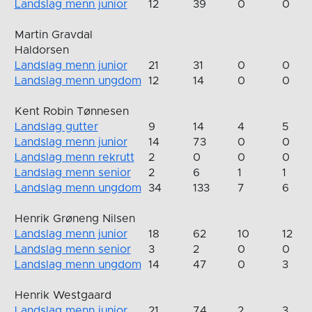
Landslag menn junior
12
39
0
0
Martin Gravdal
Haldorsen
Landslag menn junior
21
31
0
0
Landslag menn ungdom
12
14
0
0
Kent Robin Tønnesen
Landslag gutter
9
14
4
5
Landslag menn junior
14
73
0
0
Landslag menn rekrutt
2
0
0
0
Landslag menn senior
2
6
1
1
Landslag menn ungdom
34
133
7
6
Henrik Grøneng Nilsen
Landslag menn junior
18
62
10
12
Landslag menn senior
3
2
0
0
Landslag menn ungdom
14
47
0
3
Henrik Westgaard
Landslag menn junior
21
74
2
3