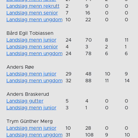
Landslag menn rekrutt
2
9
0
0
Landslag menn senior
7
16
0
0
Landslag menn ungdom
10
22
0
0
Bård Egil Tobiassen
Landslag menn junior
24
70
8
11
Landslag menn senior
4
3
2
1
Landslag menn ungdom
24
78
6
6
Anders Røe
Landslag menn junior
29
48
10
9
Landslag menn ungdom
32
88
11
14
Anders Braskerud
Landslag gutter
5
4
0
0
Landslag menn junior
3
1
0
0
Trym Günther Merg
Landslag menn junior
10
28
0
0
Landslag menn ungdom
31
108
9
10