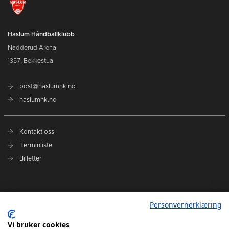
Haslum Håndballklubb
Nadderud Arena
1357, Bekkestua
post@haslumhk.no
haslumhk.no
Kontakt oss
Terminliste
Billetter
Nyhetsarkiv
Personvernerklæring
Personvernerklæring
Ansvarlig redaktør: Tore Solberg
Vi bruker cookies