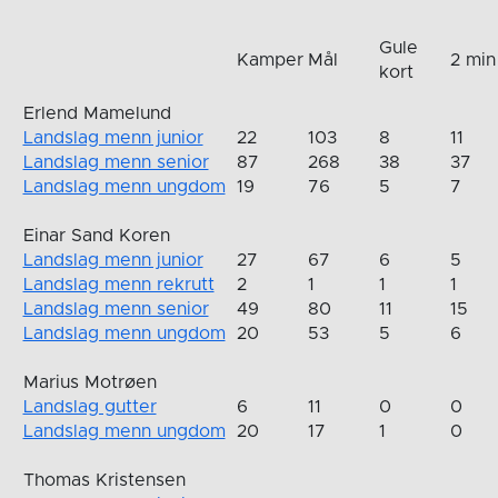
Gule
Kamper
Mål
2 min
kort
Erlend Mamelund
Landslag menn junior
22
103
8
11
Landslag menn senior
87
268
38
37
Landslag menn ungdom
19
76
5
7
Einar Sand Koren
Landslag menn junior
27
67
6
5
Landslag menn rekrutt
2
1
1
1
Landslag menn senior
49
80
11
15
Landslag menn ungdom
20
53
5
6
Marius Motrøen
Landslag gutter
6
11
0
0
Landslag menn ungdom
20
17
1
0
Thomas Kristensen