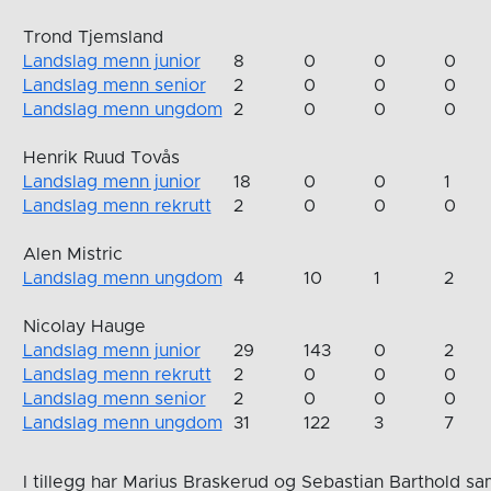
Trond Tjemsland
Landslag menn junior
8
0
0
0
Landslag menn senior
2
0
0
0
Landslag menn ungdom
2
0
0
0
Henrik Ruud Tovås
Landslag menn junior
18
0
0
1
Landslag menn rekrutt
2
0
0
0
Alen Mistric
Landslag menn ungdom
4
10
1
2
Nicolay Hauge
Landslag menn junior
29
143
0
2
Landslag menn rekrutt
2
0
0
0
Landslag menn senior
2
0
0
0
Landslag menn ungdom
31
122
3
7
I tillegg har Marius Braskerud og Sebastian Barthold sam