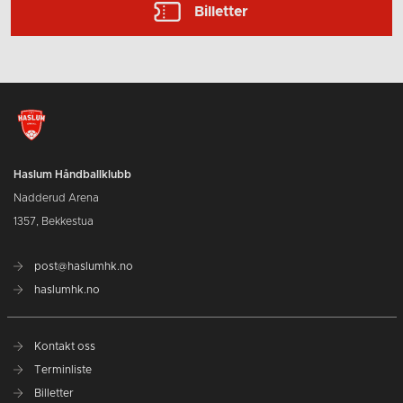
Billetter
Haslum Håndballklubb
Nadderud Arena
1357, Bekkestua
post@haslumhk.no
haslumhk.no
Kontakt oss
Terminliste
Billetter