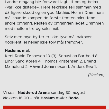
I andre omgang ble forsvaret lagt litt om og beina
«var ikke tilstede». Flere tekniske feil sammen med
dårligere skudd og en god Mathias Holm i Drammens
mål snudde kampen de første femten minuttene i
andre omgang. Resten av omgangen ledet Drammen
med mellom tre og seks mål.
Selv med mye bytter er ikke tyve mål bakover
godkjent, ei heller ikke tolv mål fremover.
Haslums mål:
Kent Robin Tønnesen 10 (3), Sebastian Barthold 8,
Einar Sand Koren 4, Thomas Kristensen 2, Erlend
Mamelund 2, Håvard Johannesen 1, Anders Røe 1.
(Haslum)
Vi ses i
Nadderud Arena
søndag 30. august
klokken 16:00
– når
Haslum
møter
Bodø
!