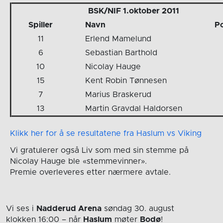
BSK/NIF 1.oktober 2011
Spiller
Navn
P
11
Erlend Mamelund
6
Sebastian Barthold
10
Nicolay Hauge
15
Kent Robin Tønnesen
7
Marius Braskerud
13
Martin Gravdal Haldorsen
Klikk her for å se resultatene fra Haslum vs Viking
Vi gratulerer også Liv som med sin stemme på
Nicolay Hauge ble «stemmevinner».
Premie overleveres etter nærmere avtale.
Vi ses i
Nadderud Arena
søndag 30. august
klokken 16:00
– når
Haslum
møter
Bodø
!