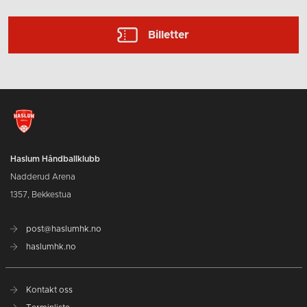
Billetter
Haslum Håndballklubb
Nadderud Arena
1357, Bekkestua
post@haslumhk.no
haslumhk.no
Kontakt oss