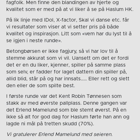
fagfolk. Men finne den blandingen av hjerte og
kvalitet som er med på at vi liker å se på Haslum HK.
På lik linje med IDol, X-factor, Skal vi danse etc. får
vi resultater som viser at vi setter pris på både
kvalitet og inspirasjon. Litt som «vem har du lyst til å
se igjen i neste runde».
Betongbørsen er ikke fagjury, så vi har lov til å
stemme akkurat som vi vil. Uansett om det er fordi
det er en du liker, kjenner, spiller på samme plass
som selv, er fadder for laget dattern din spiller på,
allid blid, står på og har innsats…… Eller rett og slett
den eller de som spilte best.
I første runde var det Kent Robin Tønnesen som
stakk av med øverste pallplass. Denne gangen var
det Erlend Mamelund som ble stemt øverst. På en
ikke så alt for god dag for Haslum førte han ann og
lagde ni mål på tretten skudd (70%).
Vi gratulerer Erlend Mamelund med seieren.