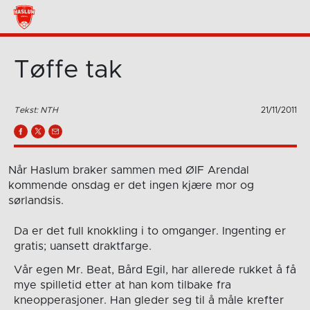
Tøffe tak
Tekst: NTH
21/11/2011
Når Haslum braker sammen med ØIF Arendal
kommende onsdag er det ingen kjære mor og
sørlandsis.
Da er det full knokkling i to omganger. Ingenting er
gratis; uansett draktfarge.
Vår egen Mr. Beat, Bård Egil, har allerede rukket å få
mye spilletid etter at han kom tilbake fra
kneopperasjoner. Han gleder seg til å måle krefter