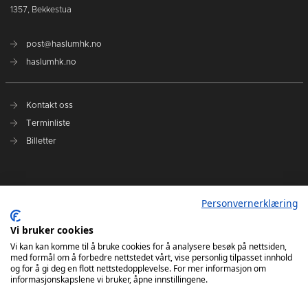
1357, Bekkestua
post@haslumhk.no
haslumhk.no
Kontakt oss
Terminliste
Billetter
Nyhetsarkiv
Personvernerklæring
Personvernerklæring
Ansvarlig redaktør: Tore Solberg
Vi bruker cookies
Vi kan kan komme til å bruke cookies for å analysere besøk på nettsiden,
med formål om å forbedre nettstedet vårt, vise personlig tilpasset innhold
og for å gi deg en flott nettstedopplevelse. For mer informasjon om
informasjonskapslene vi bruker, åpne innstillingene.