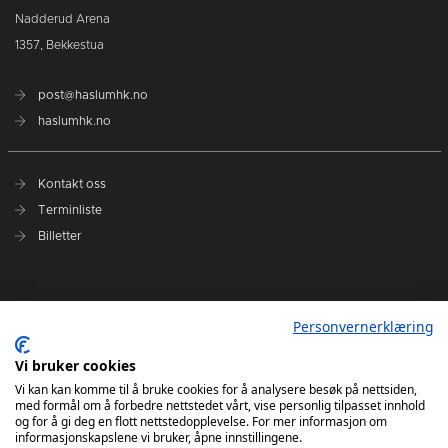
Nadderud Arena
1357, Bekkestua
post@haslumhk.no
haslumhk.no
Kontakt oss
Terminliste
Billetter
Nyhetsarkiv
Personvernerklæring
Personvernerklæring
Ansvarlig redaktør: Tore Solberg
Vi bruker cookies
Vi kan kan komme til å bruke cookies for å analysere besøk på nettsiden,
med formål om å forbedre nettstedet vårt, vise personlig tilpasset innhold
og for å gi deg en flott nettstedopplevelse. For mer informasjon om
informasjonskapslene vi bruker, åpne innstillingene.