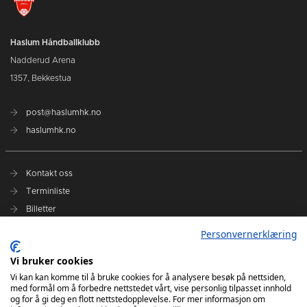
Haslum Håndballklubb
Nadderud Arena
1357, Bekkestua
post@haslumhk.no
haslumhk.no
Kontakt oss
Terminliste
Billetter
Personvernerklæring
Vi bruker cookies
Nyhetsarkiv
Vi kan kan komme til å bruke cookies for å analysere besøk på nettsiden,
Personvernerklæring
med formål om å forbedre nettstedet vårt, vise personlig tilpasset innhold
Ansvarlig redaktør: Tore Solberg
og for å gi deg en flott nettstedopplevelse. For mer informasjon om