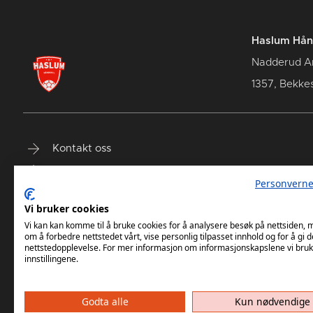
Haslum Hån
Nadderud A
1357, Bekke
Kontakt oss
Terminliste
Personverne
Billetter
Vi bruker cookies
Vi kan kan komme til å bruke cookies for å analysere besøk på nettsiden,
om å forbedre nettstedet vårt, vise personlig tilpasset innhold og for å gi d
nettstedopplevelse. For mer informasjon om informasjonskapslene vi bruk
innstillingene.
Godta alle
Kun nødvendige
Haslum HK har ikke ansvar for innh