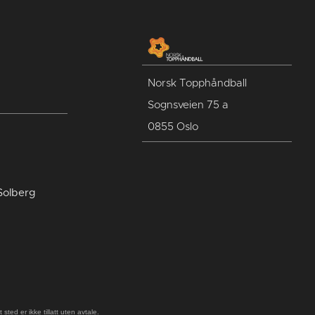
Norsk Topphåndball
Sognsveien 75 a
0855 Oslo
Solberg
ted er ikke tillatt uten avtale.