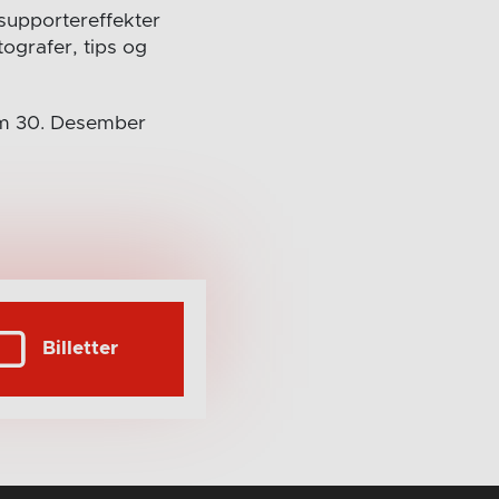
v supportereffekter
ografer, tips og
trum 30. Desember
Billetter