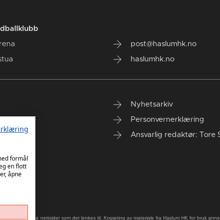
dballklubb
rena
post@haslumhk.no
stua
haslumhk.no
Nyhetsarkiv
Personvernerklæring
rklæring
Ansvarlig redaktør: Tore 
 med formål
eg en flott
er, åpne
old på eksterne nettsider som det lenkes til. Kopiering av materiale fra Haslum HK for bruk annet s