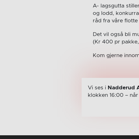
A- lagsgutta stille
og lodd, konkurra
råd fra våre flotte 
Det vil også bli m
(Kr 400 pr pakke, i
Kom gjerne inno
Vi ses i
Nadderud 
klokken 16:00
– nå