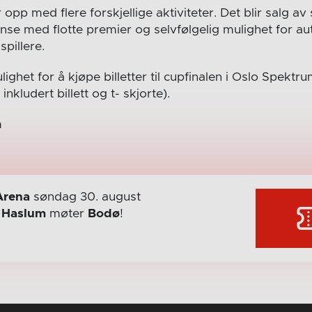
r opp med flere forskjellige aktiviteter. Det blir salg a
nse med flotte premier og selvfølgelig mulighet for aut
spillere.
ulighet for å kjøpe billetter til cupfinalen i Oslo Spek
nkludert billett og t- skjorte).
m
Arena
søndag 30. august
r
Haslum
møter
Bodø
!