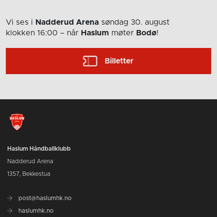
Vi ses i
Nadderud Arena
søndag 30. august
klokken 16:00
– når
Haslum
møter
Bodø
!
Billetter
Haslum Håndballklubb
Nadderud Arena
1357, Bekkestua
post@haslumhk.no
haslumhk.no