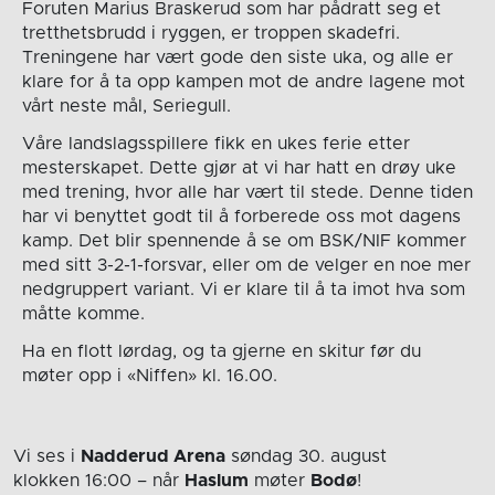
Foruten Marius Braskerud som har pådratt seg et
tretthetsbrudd i ryggen, er troppen skadefri.
Treningene har vært gode den siste uka, og alle er
klare for å ta opp kampen mot de andre lagene mot
vårt neste mål, Seriegull.
Våre landslagsspillere fikk en ukes ferie etter
mesterskapet. Dette gjør at vi har hatt en drøy uke
med trening, hvor alle har vært til stede. Denne tiden
har vi benyttet godt til å forberede oss mot dagens
kamp. Det blir spennende å se om BSK/NIF kommer
med sitt 3-2-1-forsvar, eller om de velger en noe mer
nedgruppert variant. Vi er klare til å ta imot hva som
måtte komme.
Ha en flott lørdag, og ta gjerne en skitur før du
møter opp i «Niffen» kl. 16.00.
Vi ses i
Nadderud Arena
søndag 30. august
klokken 16:00
– når
Haslum
møter
Bodø
!