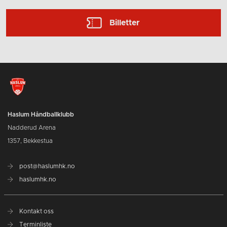
Billetter
Haslum Håndballklubb
Nadderud Arena
1357, Bekkestua
post@haslumhk.no
haslumhk.no
Kontakt oss
Terminliste