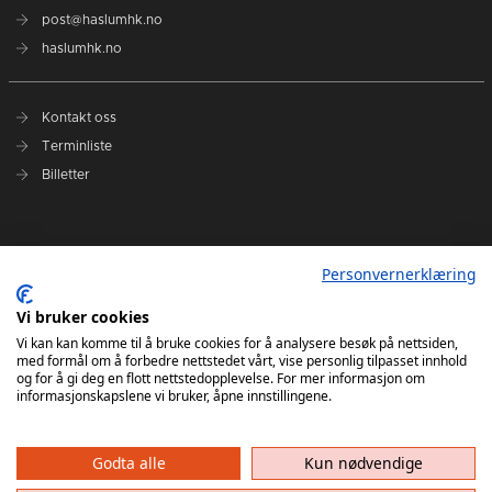
post@haslumhk.no
haslumhk.no
Kontakt oss
Terminliste
Billetter
Nyhetsarkiv
Personvernerklæring
Personvernerklæring
Ansvarlig redaktør: Tore Solberg
Vi bruker cookies
Vi kan kan komme til å bruke cookies for å analysere besøk på nettsiden,
med formål om å forbedre nettstedet vårt, vise personlig tilpasset innhold
og for å gi deg en flott nettstedopplevelse. For mer informasjon om
informasjonskapslene vi bruker, åpne innstillingene.
Godta alle
Kun nødvendige
Haslum HK har ikke ansvar for innhold på eksterne nettsider som det lenkes til. Kopiering
av materiale fra Haslum HK for bruk annet sted er ikke tillatt uten avtale.