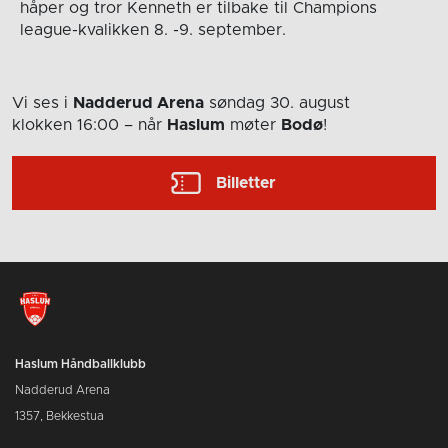
håper og tror Kenneth er tilbake til Champions
league-kvalikken 8. -9. september.
Vi ses i
Nadderud Arena
søndag 30. august
klokken 16:00
– når
Haslum
møter
Bodø
!
Billetter
Haslum Håndballklubb
Nadderud Arena
1357, Bekkestua