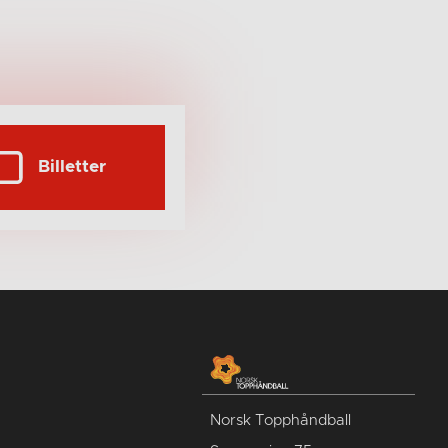
Billetter
Norsk Topphåndball