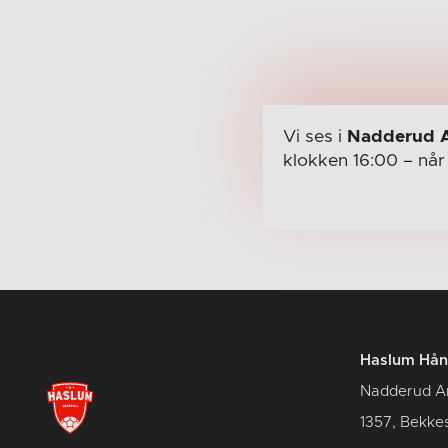
Vi ses i
Nadderud 
klokken 16:00
– nå
Haslum Hån
Nadderud A
1357, Bekke