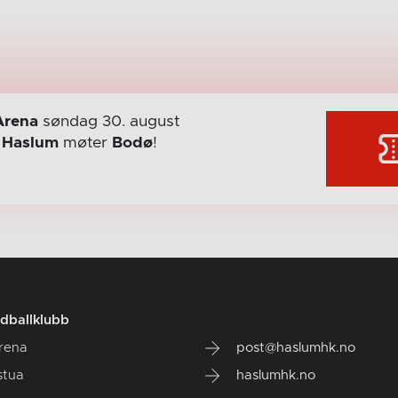
Arena
søndag 30. august
r
Haslum
møter
Bodø
!
dballklubb
rena
post@haslumhk.no
stua
haslumhk.no