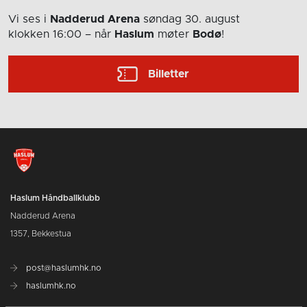
Vi ses i
Nadderud Arena
søndag 30. august
klokken 16:00
– når
Haslum
møter
Bodø
!
Billetter
Haslum Håndballklubb
Nadderud Arena
1357, Bekkestua
post@haslumhk.no
haslumhk.no