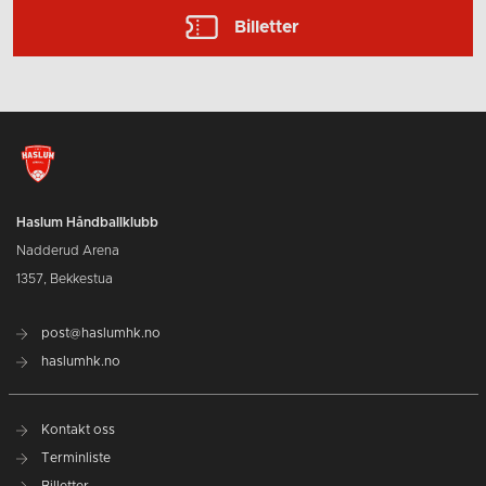
Billetter
Haslum Håndballklubb
Nadderud Arena
1357, Bekkestua
post@haslumhk.no
haslumhk.no
Kontakt oss
Terminliste