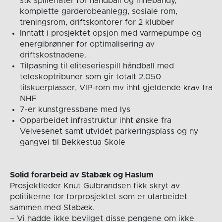
stk spilleflater for håndball og innebandy,
komplette garderobeanlegg, sosiale rom,
treningsrom, driftskontorer for 2 klubber
Inntatt i prosjektet opsjon med varmepumpe og
energibrønner for optimalisering av
driftskostnadene.
Tilpasning til eliteseriespill håndball med
teleskoptribuner som gir totalt 2.050
tilskuerplasser, VIP-rom mv ihht gjeldende krav fra
NHF
7-er kunstgressbane med lys
Opparbeidet infrastruktur ihht ønske fra
Veivesenet samt utvidet parkeringsplass og ny
gangvei til Bekkestua Skole
Solid forarbeid av Stabæk og Haslum
Prosjektleder Knut Gulbrandsen fikk skryt av
politikerne for forprosjektet som er utarbeidet
sammen med Stabæk.
– Vi hadde ikke bevilget disse pengene om ikke