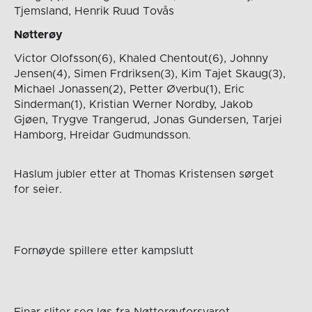
Tjemsland, Henrik Ruud Tovås
Nøtterøy
Victor Olofsson(6), Khaled Chentout(6), Johnny
Jensen(4), Simen Frdriksen(3), Kim Tajet Skaug(3),
Michael Jonassen(2), Petter Øverbu(1), Eric
Sinderman(1), Kristian Werner Nordby, Jakob
Gjøen, Trygve Trangerud, Jonas Gundersen, Tarjei
Hamborg, Hreidar Gudmundsson.
Haslum jubler etter at Thomas Kristensen sørget
for seier.
Fornøyde spillere etter kampslutt
Einar sliter seg løs fra Nøtterøyforsvaret