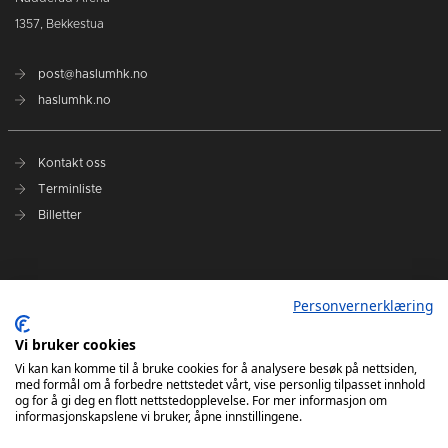
1357, Bekkestua
post@haslumhk.no
haslumhk.no
Kontakt oss
Terminliste
Billetter
Nyhetsarkiv
Personvernerklæring
Personvernerklæring
Ansvarlig redaktør: Tore Solberg
Vi bruker cookies
Vi kan kan komme til å bruke cookies for å analysere besøk på nettsiden,
med formål om å forbedre nettstedet vårt, vise personlig tilpasset innhold
og for å gi deg en flott nettstedopplevelse. For mer informasjon om
informasjonskapslene vi bruker, åpne innstillingene.