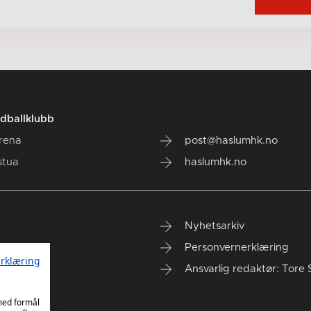
dballklubb
rena
post@haslumhk.no
stua
haslumhk.no
Nyhetsarkiv
Personvernerklæring
rklæring
Ansvarlig redaktør: Tore 
 med formål