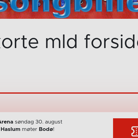
orte mld forsi
Arena
søndag 30. august
r
Haslum
møter
Bodø
!