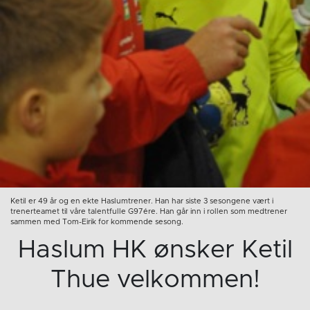
Ketil er 49 år og en ekte Haslumtrener. Han har siste 3 sesongene vært i
trenerteamet til våre talentfulle G97ére. Han går inn i rollen som medtrener
sammen med Tom-Eirik for kommende sesong.
Haslum HK ønsker Ketil
Thue velkommen!