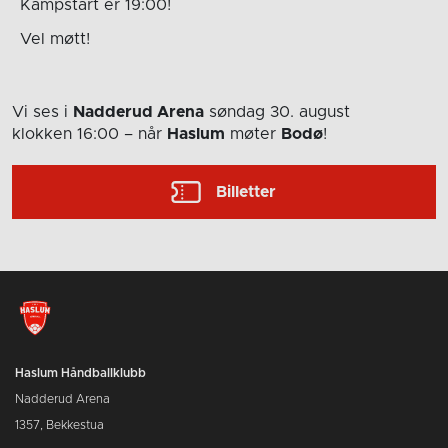
Kampstart er 19:00!
Vel møtt!
Vi ses i
Nadderud Arena
søndag 30. august
klokken 16:00
– når
Haslum
møter
Bodø
!
Billetter
Haslum Håndballklubb
Nadderud Arena
1357, Bekkestua