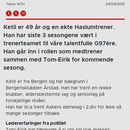
Tekst: NTH
24/04/2013
Ketil er 49 år og en ekte Haslumtrener.
Han har siste 3 sesongene vært i
trenerteamet til våre talentfulle G97ére.
Han går inn i rollen som medtrener
sammen med Tom-Eirik for kommende
sesong.
Ketil er fra Bergen og har bakgrunn i
Bergensklubben Årstad. Han har trent en rekke
klubber, aldersbestemte lag og seniorlag på
forskjellige nivåer.
Han har bl.a trent Askers damelag i 2.div for ikke så
mange sesonger tilbake.
Ledererfaringer fra politiet
Tom-Eirik har følgende å si om sin nye makker: