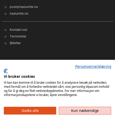
post@haslumhk.no
haslumhk.no
Kontakt oss
Terminliste
Billetter
Nyhetsarkiv
Personvernerklæring
Personvernerklæring
Ansvarlig redaktør: Tore Solberg
Vi bruker cookies
Vi kan kan komme til å bruke cookies for å analysere besøk på nettsiden,
med formål om å forbedre nettstedet vårt, vise personlig tilpasset innhold
og for å gi deg en flott nettstedopplevelse. For mer informasjon om
informasjonskapslene vi bruker, åpne innstillingene.
Godta alle
Kun nødvendige
Haslum HK har ikke ansvar for innhold på eksterne nettsider som det lenkes til. Kopiering
av materiale fra Haslum HK for bruk annet sted er ikke tillatt uten avtale.