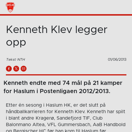
Kenneth Klev legger
opp
Tekst: NTH
01/06/2013
Kenneth endte med 74 mål på 21 kamper
for Haslum i Postenligaen 2012/2013.
Etter én sesong i Haslum HK, er det slutt på
håndballkarrieren for Kenneth Klev. Kenneth har spilt
i blant andre Kragerø, Sandefjord TIF, Club
Balonmano Altea, VFL Gummersbach, AaB Handbold
og Bergischer HC før han kom til Haslum før