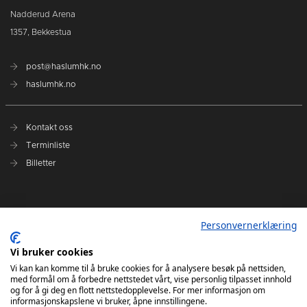
Nadderud Arena
1357, Bekkestua
post@haslumhk.no
haslumhk.no
Kontakt oss
Terminliste
Billetter
Nyhetsarkiv
Personvernerklæring
Personvernerklæring
Ansvarlig redaktør: Tore Solberg
Vi bruker cookies
Vi kan kan komme til å bruke cookies for å analysere besøk på nettsiden,
med formål om å forbedre nettstedet vårt, vise personlig tilpasset innhold
og for å gi deg en flott nettstedopplevelse. For mer informasjon om
informasjonskapslene vi bruker, åpne innstillingene.