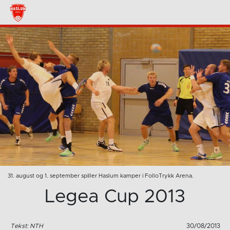
31. august og 1. september spiller Haslum kamper i FolloTrykk Arena.
Legea Cup 2013
Tekst: NTH
30/08/2013