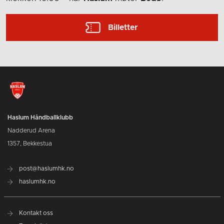
Billetter
Haslum Håndballklubb
Nadderud Arena
1357, Bekkestua
post@haslumhk.no
haslumhk.no
Kontakt oss