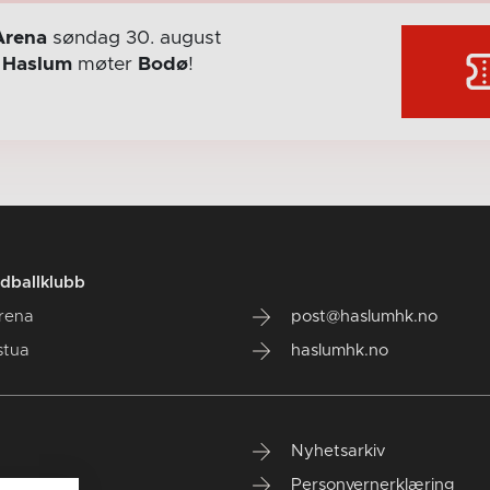
Arena
søndag 30. august
r
Haslum
møter
Bodø
!
dballklubb
rena
post@haslumhk.no
stua
haslumhk.no
Nyhetsarkiv
Personvernerklæring