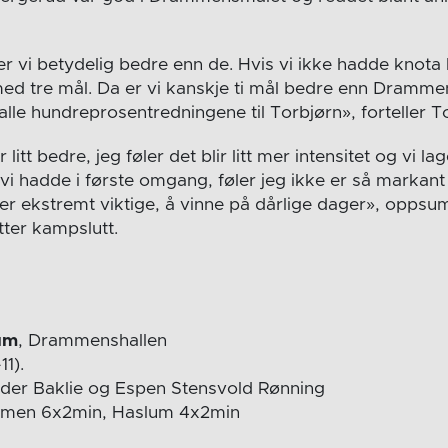
 vi betydelig bedre enn de. Hvis vi ikke hadde knota li
ed tre mål. Da er vi kanskje ti mål bedre enn Dramm
alle hundreprosentredningene til Torbjørn», forteller T
tt bedre, jeg føler det blir litt mer intensitet og vi lage
i hadde i første omgang, føler jeg ikke er så markant 
er ekstremt viktige, å vinne på dårlige dager», opps
ter kampslutt.
um
, Drammenshallen
11).
er Baklie og Espen Stensvold Rønning
mmen 6x2min, Haslum 4x2min