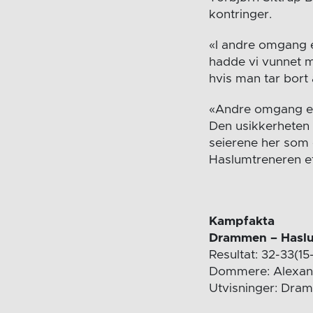
kontringer.
«I andre omgang er
hadde vi vunnet m
hvis man tar bort 
«Andre omgang er li
Den usikkerheten v
seierene her som 
Haslumtreneren et
Kampfakta
Drammen – Hasl
Resultat: 32-33(15-
Dommere: Alexand
Utvisninger: Dra