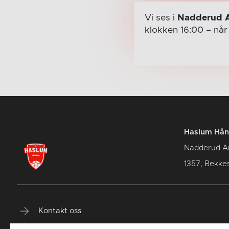
Vi ses i
Nadderud 
klokken 16:00
– nå
Haslum Hån
Nadderud A
1357, Bekke
Kontakt oss
Terminliste