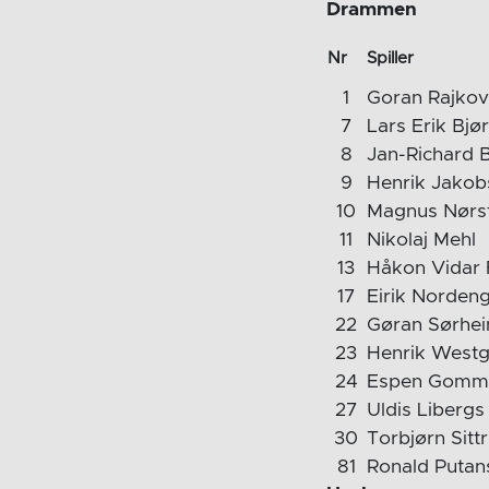
Drammen
Nr
Spiller
1
Goran Rajkov
7
Lars Erik Bjø
8
Jan-Richard B
9
Henrik Jakob
10
Magnus Nørs
11
Nikolaj Mehl
13
Håkon Vidar 
17
Eirik Norden
22
Gøran Sørhe
23
Henrik West
24
Espen Gomm
27
Uldis Libergs
30
Torbjørn Sitt
81
Ronald Putan