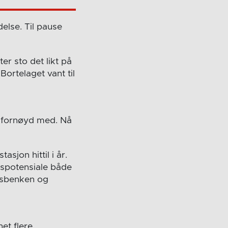
else. Til pause
er sto det likt på
Bortelaget vant til
 fornøyd med. Nå
asjon hittil i år.
ngspotensiale både
idsbenken og
et flere