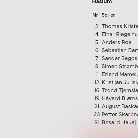
Haslum
Nr
Spiller
2
Thomas Krist
4
Einar Riegelh
5
Anders Røe
6
Sebastian Bar
7
Sander Sagos
8
Simen Strømb
11
Erlend Mamel
12
Kristijan Jurisi
16
Trond Tjemsl
19
Håvard Bjørn
21
August Baskå
23
Petter Skarpn
81
Besard Hakaj