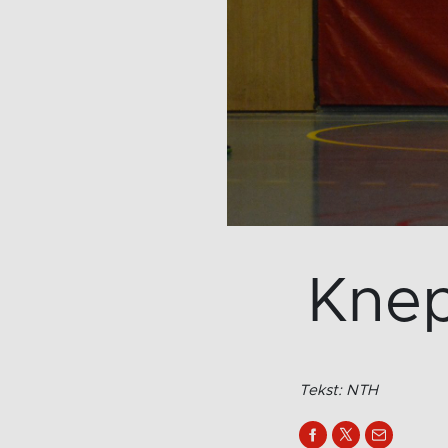
Knep
Tekst: NTH