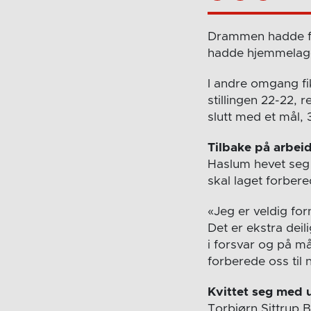
Drammen hadde før
hadde hjemmelaget 
I andre omgang fik
stillingen 22-22, 
slutt med et mål, 
Tilbake på arbe
Haslum hevet seg
skal laget forbe
«Jeg er veldig forn
Det er ekstra deil
i forsvar og på må
forberede oss til
Kvittet seg med 
Torbjørn Sittrup 