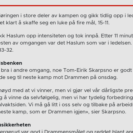
ingen i store deler av kampen og gikk tidlig opp i led
klart å skaffe seg en luke på fire mål, 15-11.
k Haslum opp intensiteten og tok innpå. Etter 11 minutt
resten av omgangen var det Haslum som var i ledelsen. 
33-32.
idsbenken
 bra i andre omgang, noe Tom-Eirik Skarpsno er godt
rede seg til neste kamp mot Drammen på onsdag.
øyd med at vi vinner, men vi gjør vel vår dårligste prest
ig å vinne da selvfølgelig, men vi har tydelig forbedri
lvaktsiden. Vi må gå litt i oss selv og tilbake på arbe
 neste kamp, som er Drammen igjen», sier Skarpsno.
usikkerheten
Bergerud var god i Drammensmålet og reddet blant ann