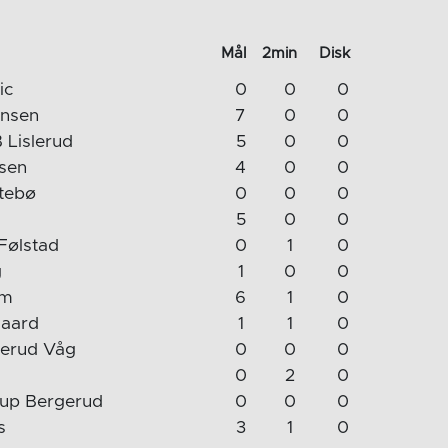
Mål
2min
Disk
ic
0
0
0
rnsen
7
0
0
 Lislerud
5
0
0
sen
4
0
0
tebø
0
0
0
5
0
0
Følstad
0
1
0
g
1
0
0
im
6
1
0
gaard
1
1
0
erud Våg
0
0
0
0
2
0
rup Bergerud
0
0
0
s
3
1
0