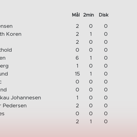
Mål
2min
Disk
ensen
2
0
0
uth Koren
2
1
0
2
0
0
thold
0
0
0
en
6
1
0
erg
1
0
0
und
15
1
0
c
0
0
0
and
0
0
0
skau Johannesen
1
0
0
r Pedersen
2
0
0
es
0
0
0
2
1
0