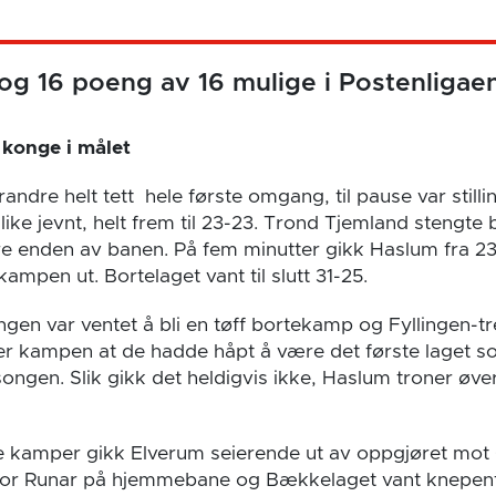
og 16 poeng av 16 mulige i Postenligaen
konge i målet
andre helt tett hele første omgang, til pause var still
ike jevnt, helt frem til 23-23. Trond Tjemland stengte
re enden av banen. På fem minutter gikk Haslum fra 23-
kampen ut. Bortelaget vant til slutt 31-25.
gen var ventet å bli en tøff bortekamp og Fyllingen-t
tter kampen at de hadde håpt å være det første laget 
ngen. Slik gikk det heldigvis ikke, Haslum troner øver
 kamper gikk Elverum seierende ut av oppgjøret mot 
 for Runar på hjemmebane og Bækkelaget vant knepent