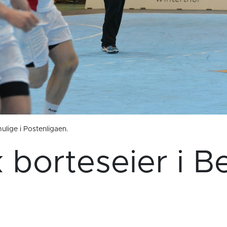
ulige i Postenligaen.
k borteseier i B