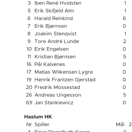
3
Iben René Hvidsten
1
5
Erik Skifjeld Alm
1
6
Harald Reinkind
6
7
Erik Bjørnsen
0
8
Joakim Stenqvist
1
9
Tore André Lunde
2
10
Eirik Engelsen
0
11
Kristian Bjørnsen
5
16
Pål Kalvenes
0
17
Matias Wilkensen Lygre
0
19
Henrik Frantzen Gjerstad
0
20
Fredrik Mossestad
0
26
Andreas Ungesson
5
69
Jan Stankiewicz
0
Haslum HK
Nr
Spiller
Mål
2