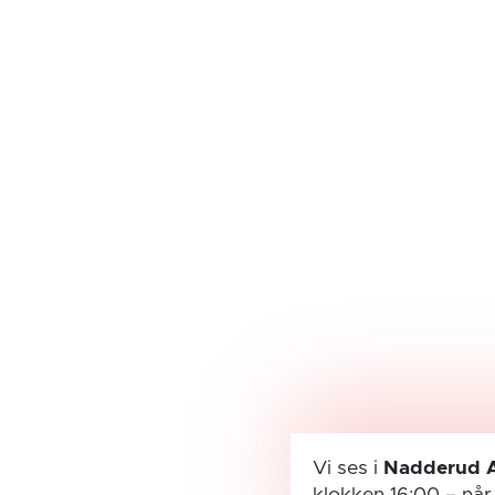
Vi ses i
Nadderud 
klokken 16:00
– nå