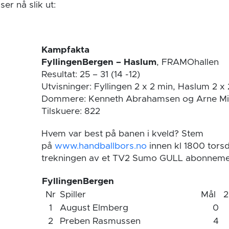
ser nå slik ut:
Kampfakta
FyllingenBergen – Haslum
, FRAMOhallen
Resultat: 25 – 31 (14 -12)
Utvisninger: Fyllingen 2 x 2 min, Haslum 2 x
Dommere: Kenneth Abrahamsen og Arne Mik
Tilskuere: 822
Hvem var best på banen i kveld? Stem
på
www.handballbors.no
innen kl 1800 torsd
trekningen av et TV2 Sumo GULL abonneme
FyllingenBergen
Nr
Spiller
Mål
2
1
August Elmberg
0
2
Preben Rasmussen
4