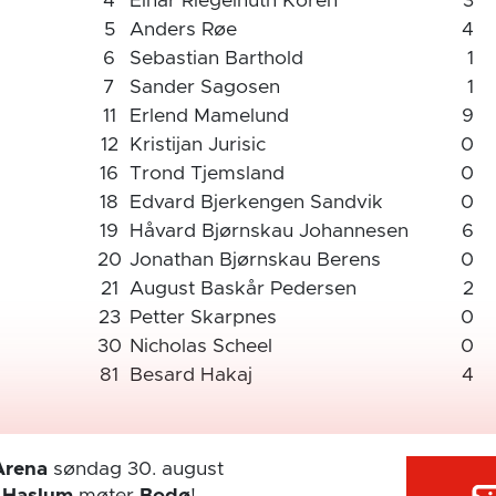
4
Einar Riegelhuth Koren
3
5
Anders Røe
4
6
Sebastian Barthold
1
7
Sander Sagosen
1
11
Erlend Mamelund
9
12
Kristijan Jurisic
0
16
Trond Tjemsland
0
18
Edvard Bjerkengen Sandvik
0
19
Håvard Bjørnskau Johannesen
6
20
Jonathan Bjørnskau Berens
0
21
August Baskår Pedersen
2
23
Petter Skarpnes
0
30
Nicholas Scheel
0
81
Besard Hakaj
4
Arena
søndag 30. august
r
Haslum
møter
Bodø
!