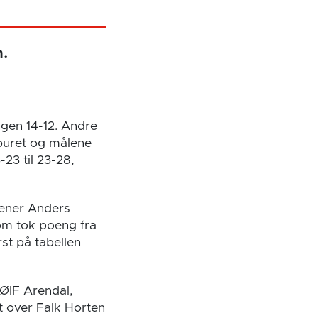
.
ingen 14-12. Andre
 buret og målene
23 til 23-28,
rener Anders
som tok poeng fra
st på tabellen
ØIF Arendal,
 over Falk Horten