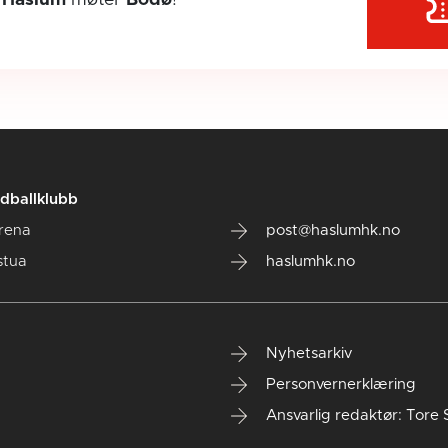
dballklubb
rena
post@haslumhk.no
stua
haslumhk.no
Nyhetsarkiv
Personvernerklæring
Ansvarlig redaktør: Tore 