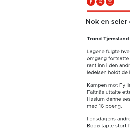
Nok en seier 
Trond Tjemsland 
Lagene fulgte hver
omgang fortsatte l
rant inn i den and
ledelsen holdt de 
Kampen mot Fyllin
Fältnäs uttalte e
Haslum denne seso
med 16 poeng.
I onsdagens andre
Bodø tapte stort