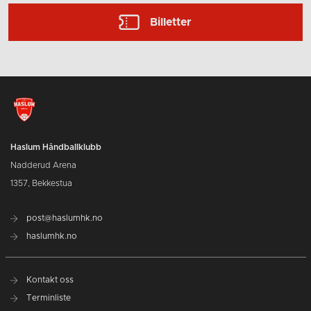
Billetter
Haslum Håndballklubb
Nadderud Arena
1357, Bekkestua
post@haslumhk.no
haslumhk.no
Kontakt oss
Terminliste