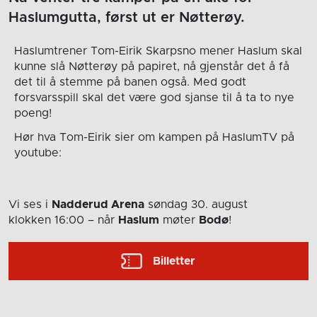
Haslumgutta, først ut er Nøtterøy.
Haslumtrener Tom-Eirik Skarpsno mener Haslum skal
kunne slå Nøtterøy på papiret, nå gjenstår det å få
det til å stemme på banen også. Med godt
forsvarsspill skal det være god sjanse til å ta to nye
poeng!
Hør hva Tom-Eirik sier om kampen på HaslumTV på
youtube:
Vi ses i
Nadderud Arena
søndag 30. august
klokken 16:00
– når
Haslum
møter
Bodø
!
Billetter