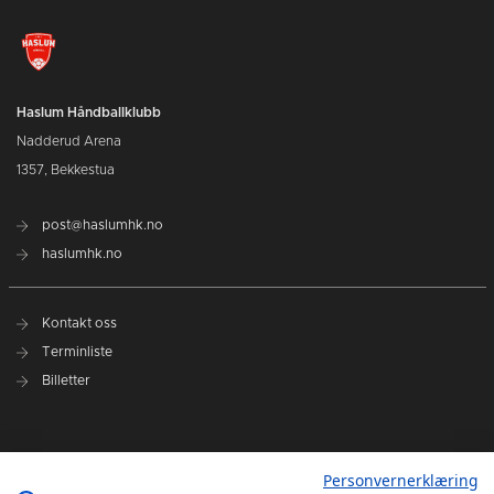
Haslum Håndballklubb
Nadderud Arena
1357, Bekkestua
post@haslumhk.no
haslumhk.no
Kontakt oss
Terminliste
Billetter
Nyhetsarkiv
Personvernerklæring
Personvernerklæring