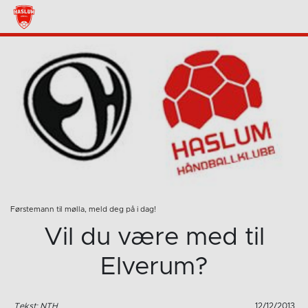
Førstemann til mølla, meld deg på i dag!
Vil du være med til
Elverum?
Tekst: NTH
12/12/2013