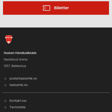
Billetter
Haslum Håndballklubb
Nadderud Arena
1357, Bekkestua
post@haslumhk.no
haslumhk.no
Kontakt oss
Terminliste