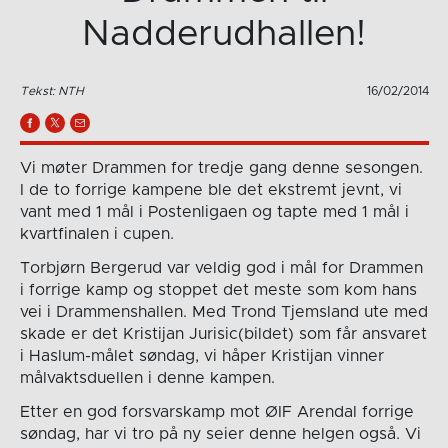
Nadderudhallen!
Tekst: NTH
16/02/2014
Vi møter Drammen for tredje gang denne sesongen.
I de to forrige kampene ble det ekstremt jevnt, vi
vant med 1 mål i Postenligaen og tapte med 1 mål i
kvartfinalen i cupen.
Torbjørn Bergerud var veldig god i mål for Drammen
i forrige kamp og stoppet det meste som kom hans
vei i Drammenshallen. Med Trond Tjemsland ute med
skade er det Kristijan Jurisic(bildet) som får ansvaret
i Haslum-målet søndag, vi håper Kristijan vinner
målvaktsduellen i denne kampen.
Etter en god forsvarskamp mot ØIF Arendal forrige
søndag, har vi tro på ny seier denne helgen også. Vi