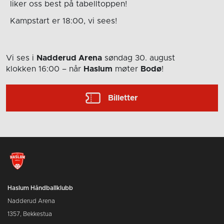
liker oss best på tabelltoppen!
Kampstart er 18:00, vi sees!
Vi ses i
Nadderud Arena
søndag 30. august
klokken 16:00
– når
Haslum
møter
Bodø
!
Billetter
Haslum Håndballklubb
Nadderud Arena
1357, Bekkestua