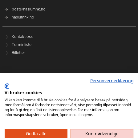
post@haslumhk.no
haslumhk.no
Kontakt oss
Terminliste
Billetter
Nyhetsarkiv
Personvernerklæring
Personvernerklæring
Vi bruker cookies
Ansvarlig redaktør: Tore Solberg
Vi kan kan komme til å bruke cookies for å analysere besøk på nettsiden,
med formål om å forbedre nettstedet vårt, vise personlig tilpasset innhold
og for å gi deg en flott nettstedopplevelse. For mer informasjon om
informasjonskapslene vi bruker, åpne innstillingene.
Godta alle
Kun nødvendige
Haslum HK har ikke ansvar for innhold på eksterne nettsider som det lenkes til. Kopiering