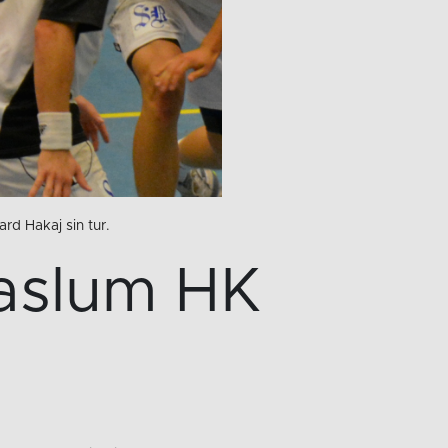
rd Hakaj sin tur.
Haslum HK
n