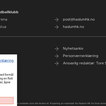
dballklubb
rena
post@haslumhk.no
stua
haslumhk.no
Nyhetsarkiv
Personvernerklæring
rklæring
Ansvarlig redaktør: Tore 
 med formål
eg en flott
er, åpne
old på eksterne nettsider som det lenkes til. Kopiering av materiale fra Haslum HK for bruk annet s