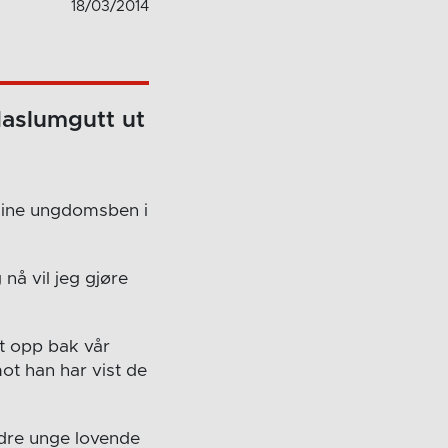
18/03/2014
Haslumgutt ut
 sine ungdomsben i
 nå vil jeg gjøre
et opp bak vår
ot han har vist de
ndre unge lovende