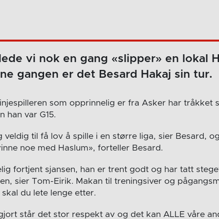
ede vi nok en gang «slipper» en lokal 
ne gangen er det Besard Hakaj sin tur.
linjespilleren som opprinnelig er fra Asker har tråkket
n han var G15.
eldig til få lov å spille i en større liga, sier Besard, og
 vinne noe med Haslum», forteller Besard.
lig fortjent sjansen, han er trent godt og har tatt steg
en, sier Tom-Eirik. Makan til treningsiver og pågangsm
skal du lete lenge etter.
gjort står det stor respekt av og det kan ALLE våre a