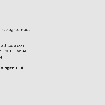
ye «stregkæmpe»,
 attitude som
n i hus. Han er
pil.
ningen til å