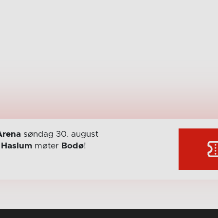
Arena
søndag 30. august
r
Haslum
møter
Bodø
!