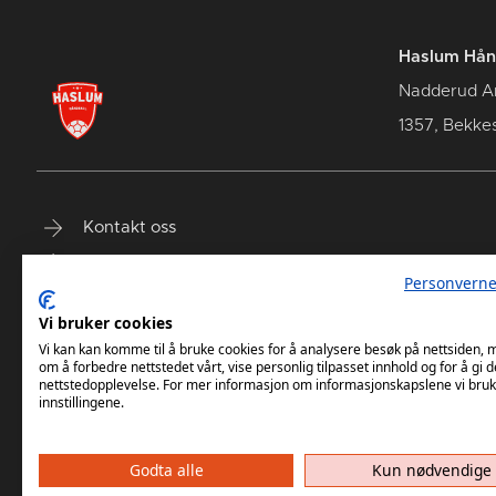
Haslum Hån
Nadderud A
1357, Bekke
Kontakt oss
Terminliste
Personverne
Billetter
Vi bruker cookies
Vi kan kan komme til å bruke cookies for å analysere besøk på nettsiden,
om å forbedre nettstedet vårt, vise personlig tilpasset innhold og for å gi d
nettstedopplevelse. For mer informasjon om informasjonskapslene vi bruk
innstillingene.
Godta alle
Kun nødvendige
Haslum HK har ikke ansvar for innh