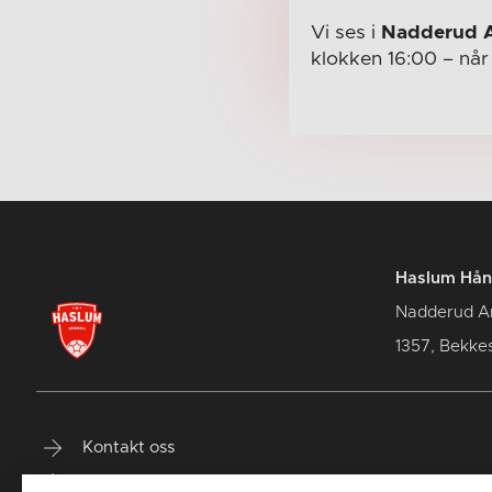
Vi ses i
Nadderud 
klokken 16:00
– nå
Haslum Hån
Nadderud A
1357, Bekke
Kontakt oss
Terminliste