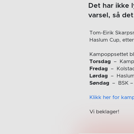
Det har ikke 
varsel, så de
Tom-Eirik Skarpsn
Haslum Cup, etter 
Kampoppsettet bli
Torsdag
– Kampe
Fredag
– Kolstad
Lørdag
– Haslum 
Søndag
– BSK – 
Klikk her for kamp
Vi beklager!