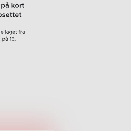
 på kort
psettet
 laget fra
 på 16.