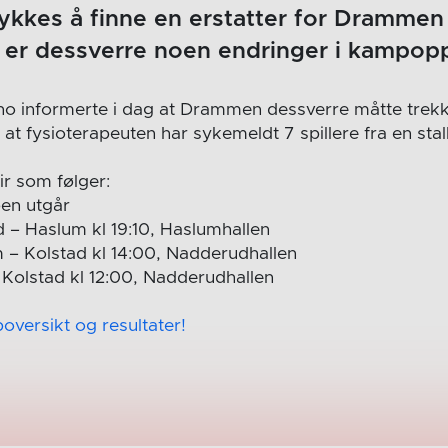
lykkes å finne en erstatter for Drammen
t er dessverre noen endringer i kampop
o informerte i dag at Drammen dessverre måtte trekke
at fysioterapeuten har sykemeldt 7 spillere fra en stall
r som følger:
n utgår
 – Haslum kl 19:10, Haslumhallen
– Kolstad kl 14:00, Nadderudhallen
Kolstad kl 12:00, Nadderudhallen
oversikt og resultater!