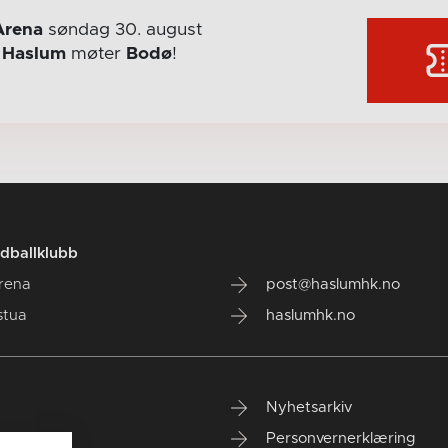
Arena
søndag 30. august
r
Haslum
møter
Bodø
!
dballklubb
rena
post@haslumhk.no
stua
haslumhk.no
Nyhetsarkiv
Personvernerklæring