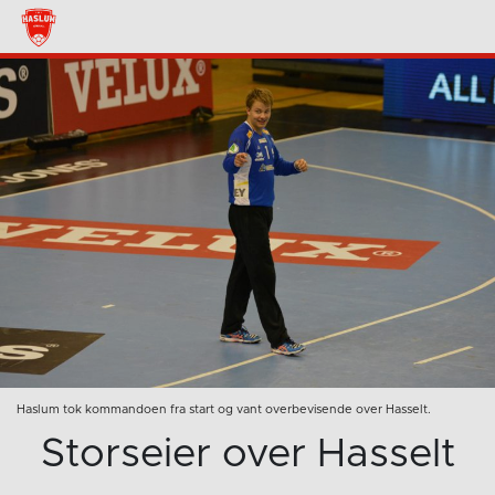
Haslum tok kommandoen fra start og vant overbevisende over Hasselt.
Storseier over Hasselt