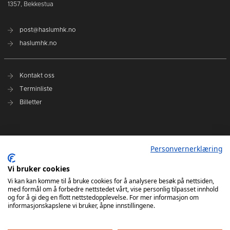
1357, Bekkestua
post@haslumhk.no
haslumhk.no
Kontakt oss
Terminliste
Billetter
Nyhetsarkiv
Personvernerklæring
Personvernerklæring
Ansvarlig redaktør: Tore Solberg
Vi bruker cookies
Vi kan kan komme til å bruke cookies for å analysere besøk på nettsiden,
med formål om å forbedre nettstedet vårt, vise personlig tilpasset innhold
og for å gi deg en flott nettstedopplevelse. For mer informasjon om
informasjonskapslene vi bruker, åpne innstillingene.