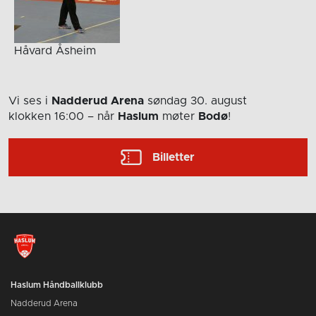
Håvard Åsheim
Vi ses i
Nadderud Arena
søndag 30. august
klokken 16:00
– når
Haslum
møter
Bodø
!
Billetter
Haslum Håndballklubb
Nadderud Arena