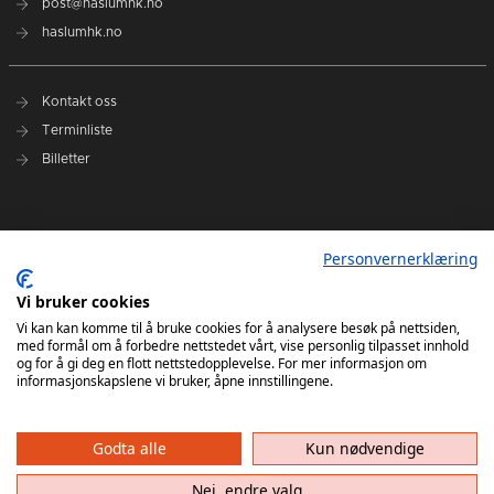
post@haslumhk.no
haslumhk.no
Kontakt oss
Terminliste
Billetter
Nyhetsarkiv
Personvernerklæring
Personvernerklæring
Ansvarlig redaktør: Tore Solberg
Vi bruker cookies
Vi kan kan komme til å bruke cookies for å analysere besøk på nettsiden,
med formål om å forbedre nettstedet vårt, vise personlig tilpasset innhold
og for å gi deg en flott nettstedopplevelse. For mer informasjon om
informasjonskapslene vi bruker, åpne innstillingene.
Godta alle
Kun nødvendige
Haslum HK har ikke ansvar for innhold på eksterne nettsider som det lenkes til. Kopiering
av materiale fra Haslum HK for bruk annet sted er ikke tillatt uten avtale.
Nei, endre valg