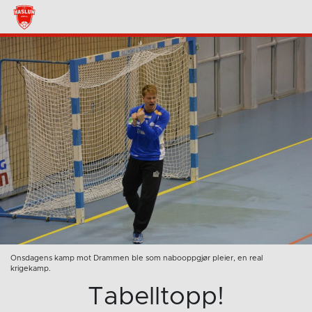
Onsdagens kamp mot Drammen ble som nabooppgjør pleier, en real
krigekamp.
Tabelltopp!