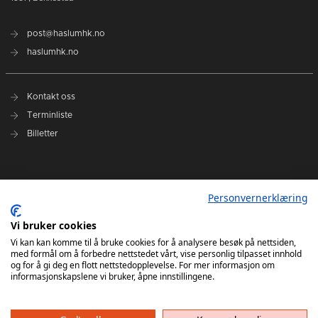
post@haslumhk.no
haslumhk.no
Kontakt oss
Terminliste
Billetter
Nyhetsarkiv
Personvernerklæring
Personvernerklæring
Ansvarlig redaktør: Tore Solberg
Vi bruker cookies
Vi kan kan komme til å bruke cookies for å analysere besøk på nettsiden,
med formål om å forbedre nettstedet vårt, vise personlig tilpasset innhold
og for å gi deg en flott nettstedopplevelse. For mer informasjon om
informasjonskapslene vi bruker, åpne innstillingene.