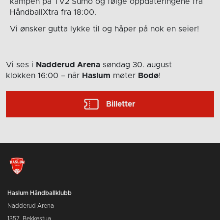
kampen på TV2 Sumo og følge oppdateringene fra
HåndballXtra fra 18:00.
Vi ønsker gutta lykke til og håper på nok en seier!
Vi ses i
Nadderud Arena
søndag 30. august
klokken 16:00
– når
Haslum
møter
Bodø
!
Billetter
Haslum Håndballklubb
Nadderud Arena
1357, Bekkestua