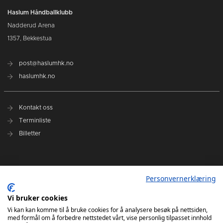
Haslum Håndballklubb
Nadderud Arena
1357, Bekkestua
post@haslumhk.no
haslumhk.no
Kontakt oss
Terminliste
Billetter
Nyhetsarkiv
Personvernerklæring
Personvernerklæring
Ansvarlig redaktør: Tore Solberg
Vi bruker cookies
Vi kan kan komme til å bruke cookies for å analysere besøk på nettsiden,
med formål om å forbedre nettstedet vårt, vise personlig tilpasset innhold