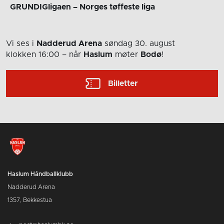
GRUNDIGligaen – Norges tøffeste liga
Vi ses i
Nadderud Arena
søndag 30. august
klokken 16:00
– når
Haslum
møter
Bodø
!
Billetter
Haslum Håndballklubb
Nadderud Arena
1357, Bekkestua