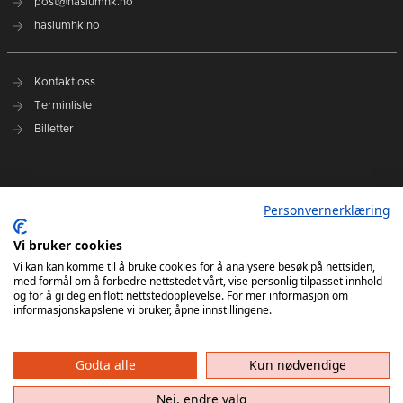
post@haslumhk.no
haslumhk.no
Kontakt oss
Terminliste
Billetter
Nyhetsarkiv
Personvernerklæring
Personvernerklæring
Ansvarlig redaktør: Tore Solberg
Vi bruker cookies
Vi kan kan komme til å bruke cookies for å analysere besøk på nettsiden,
med formål om å forbedre nettstedet vårt, vise personlig tilpasset innhold
og for å gi deg en flott nettstedopplevelse. For mer informasjon om
informasjonskapslene vi bruker, åpne innstillingene.
Godta alle
Kun nødvendige
Haslum HK har ikke ansvar for innhold på eksterne nettsider som det lenkes til. Kopiering
av materiale fra Haslum HK for bruk annet sted er ikke tillatt uten avtale.
Nei, endre valg