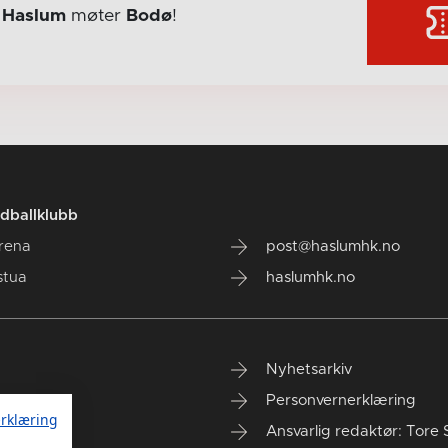
r
Haslum
møter
Bodø
!
dballklubb
rena
post@haslumhk.no
stua
haslumhk.no
Nyhetsarkiv
Personvernerklæring
rklæring
Ansvarlig redaktør: Tore 