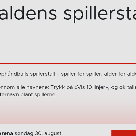
aldens spillersta
åndballs spillerstall – spiller for spiller, alder for ald
nnom alle navnene: Trykk på «Vis 10 linjer», og øk tallet 
ernavn blant spillerne.
Arena
søndag 30. august