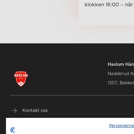
klokken 16:00
– nå
Haslum Hån
Nadderud A
1357, Bekke
Kontakt oss
Terminliste
Personverne
Billetter