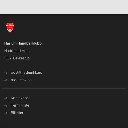
Haslum Håndballklubb
Nadderud Arena
1357, Bekkestua
post@haslumhk.no
haslumhk.no
Kontakt oss
Terminliste
Billetter