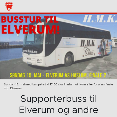
Søndag 15. mai med kampstart kl 17.50 skal Haslum ut i vinn eller forsvinn finale
mot Elverum.
Supporterbuss til
Elverum og andre