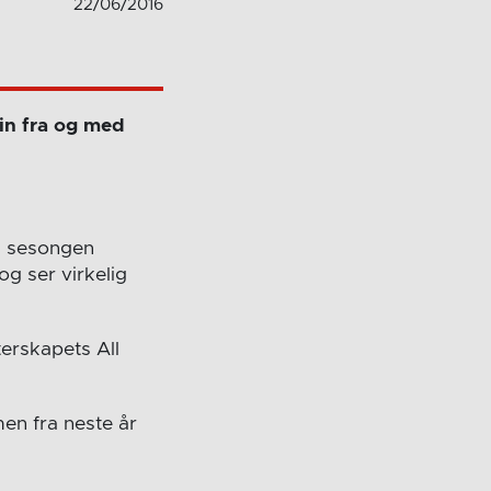
22/06/2016
ain fra og med
ed sesongen
og ser virkelig
terskapets All
men fra neste år