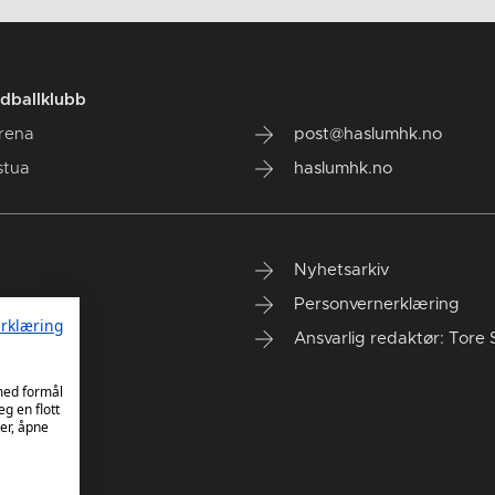
dballklubb
rena
post@haslumhk.no
stua
haslumhk.no
Nyhetsarkiv
Personvernerklæring
rklæring
Ansvarlig redaktør: Tore 
 med formål
eg en flott
er, åpne