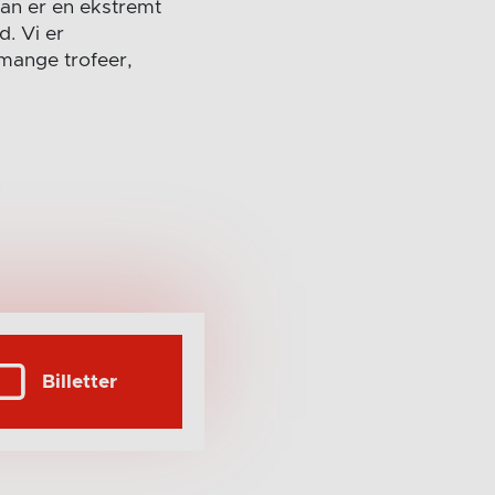
Han er en ekstremt
d. Vi er
 mange trofeer,
n
Billetter