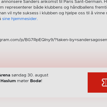
 å annonsere Sanders ankomst til Paris Sant-Germain. 
 som representerer både klubbens og håndballens fremti
an vil nyte suksess i klubben og hjelpe oss til å vinne
på
sine hjemmesider.
tagram.com/p/BG7RpEQIny9/?taken-by=sandersagose
Arena
søndag 30. august
r
Haslum
møter
Bodø
!