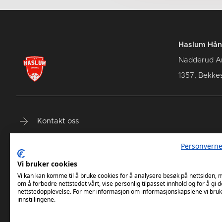
Haslum Hån
Nadderud A
1357, Bekke
Kontakt oss
Terminliste
Personverne
Billetter
Vi bruker cookies
Vi kan kan komme til å bruke cookies for å analysere besøk på nettsiden,
om å forbedre nettstedet vårt, vise personlig tilpasset innhold og for å gi d
nettstedopplevelse. For mer informasjon om informasjonskapslene vi bruk
innstillingene.