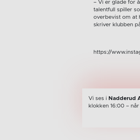
– Vi er glade for
talentfull spiller
overbevist om at h
skriver klubben 
https://www.ins
Vi ses i
Nadderud 
klokken 16:00
– nå