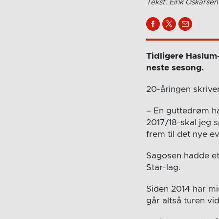
Tekst: Eirik Oskarsen
Tidligere Haslum-
neste sesong.
20-åringen skrive
– En guttedrøm har
2017/18-skal jeg 
frem til det nye e
Sagosen hadde et 
Star-lag.
Siden 2014 har mi
går altså turen vi