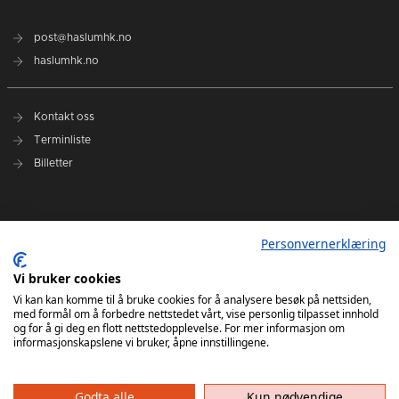
post@haslumhk.no
haslumhk.no
Kontakt oss
Terminliste
Billetter
Nyhetsarkiv
Personvernerklæring
Personvernerklæring
Ansvarlig redaktør: Tore Solberg
Vi bruker cookies
Vi kan kan komme til å bruke cookies for å analysere besøk på nettsiden,
med formål om å forbedre nettstedet vårt, vise personlig tilpasset innhold
og for å gi deg en flott nettstedopplevelse. For mer informasjon om
informasjonskapslene vi bruker, åpne innstillingene.
Godta alle
Kun nødvendige
Haslum HK har ikke ansvar for innhold på eksterne nettsider som det lenkes til. Kopiering