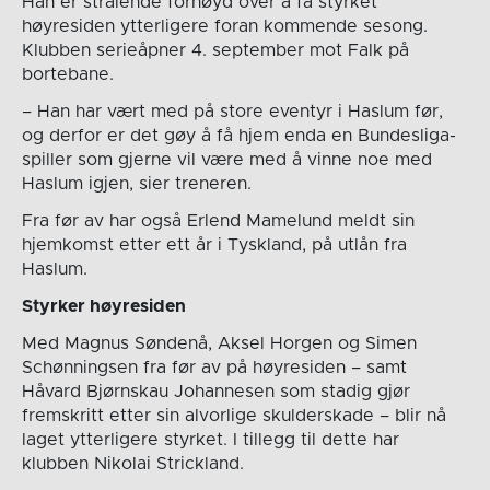
Han er strålende fornøyd over å få styrket
høyresiden ytterligere foran kommende sesong.
Klubben serieåpner 4. september mot Falk på
bortebane.
– Han har vært med på store eventyr i Haslum før,
og derfor er det gøy å få hjem enda en Bundesliga-
spiller som gjerne vil være med å vinne noe med
Haslum igjen, sier treneren.
Fra før av har også Erlend Mamelund meldt sin
hjemkomst etter ett år i Tyskland, på utlån fra
Haslum.
Styrker høyresiden
Med Magnus Søndenå, Aksel Horgen og Simen
Schønningsen fra før av på høyresiden – samt
Håvard Bjørnskau Johannesen som stadig gjør
fremskritt etter sin alvorlige skulderskade – blir nå
laget ytterligere styrket. I tillegg til dette har
klubben Nikolai Strickland.