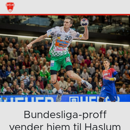
Bundesliga-proff
vender hjem til Haslum