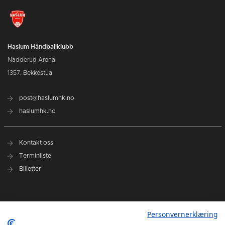
Haslum Håndballklubb
Nadderud Arena
1357, Bekkestua
post@haslumhk.no
haslumhk.no
Kontakt oss
Terminliste
Billetter
Nyhetsarkiv
Personvernerklæring
Personvernerklæring