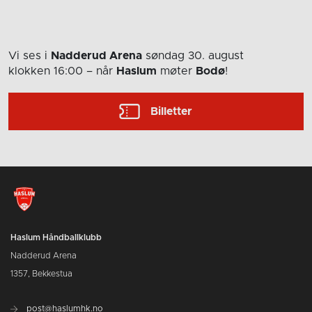
Vi ses i
Nadderud Arena
søndag 30. august
klokken 16:00
– når
Haslum
møter
Bodø
!
Billetter
Haslum Håndballklubb
Nadderud Arena
1357, Bekkestua
post@haslumhk.no