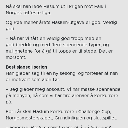
Nå skal han lede Haslum ut i krigen mot Falk i
Norges tøffeste liga.
Og Røe mener årets Haslum-utgave er god. Veldig
god.
– Nå har vi fått en veldig god tropp med en
god bredde og med flere spennende typer, og
mulighetene for å gå til topps er til stede. Det er
morsomt.
Best sjanse i serien
Han gleder seg til en ny sesong, og forteller at han
er motivert som aldri før.
– Jeg gleder meg absolutt. Vi har masse spennende
på menyen, nå som vi har fire arenaer å konkurrere
på.
For i år skal Haslum konkurrere i Challenge Cup,
Norgesmesterskapet, Grundigligaen og sluttspillet.
– Hvor har Haslum størst sjans til å gå til topps?