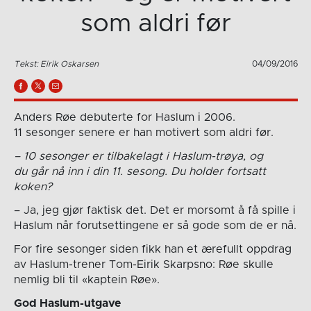
som aldri før
Tekst: Eirik Oskarsen
04/09/2016
Anders Røe debuterte for Haslum i 2006.
11 sesonger senere er han motivert som aldri før.
– 10 sesonger er tilbakelagt i Haslum-trøya, og
du går nå inn i din 11. sesong. Du holder fortsatt
koken?
– Ja, jeg gjør faktisk det. Det er morsomt å få spille i
Haslum når forutsettingene er så gode som de er nå.
For fire sesonger siden fikk han et ærefullt oppdrag
av Haslum-trener Tom-Eirik Skarpsno: Røe skulle
nemlig bli til «kaptein Røe».
God Haslum-utgave