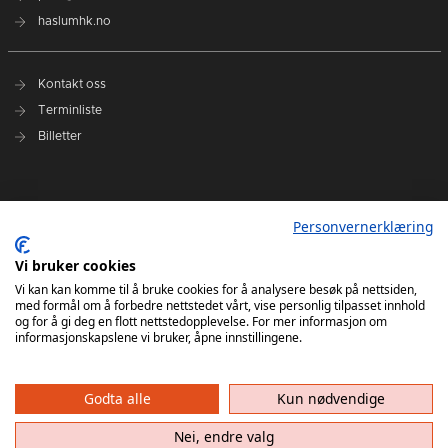
haslumhk.no
Kontakt oss
Terminliste
Billetter
Nyhetsarkiv
Personvernerklæring
Personvernerklæring
Ansvarlig redaktør: Tore Solberg
Vi bruker cookies
Vi kan kan komme til å bruke cookies for å analysere besøk på nettsiden,
med formål om å forbedre nettstedet vårt, vise personlig tilpasset innhold
og for å gi deg en flott nettstedopplevelse. For mer informasjon om
informasjonskapslene vi bruker, åpne innstillingene.
Godta alle
Kun nødvendige
Haslum HK har ikke ansvar for innhold på eksterne nettsider som det lenkes til. Kopiering
av materiale fra Haslum HK for bruk annet sted er ikke tillatt uten avtale.
Nei, endre valg